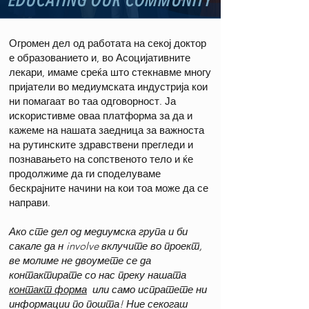
EDUCATING OUR COMMUNITY
Огромен дел од работата на секој доктор
е образованието и, во Асоцијативните
лекари, имаме среќа што стекнавме многу
пријатели во медиумската индустрија кои
ни помагаат во таа одговорност. Ја
искористивме оваа платформа за да и
кажеме на нашата заедница за важноста
на рутинските здравствени прегледи и
познавањето на сопственото тело и ќе
продолжиме да ги споделуваме
бескрајните начини на кои тоа може да се
направи.
Ако сте дел од медиумска група и би
сакале да н involve вклучите во проект,
ве молиме не двоумете се да
контактирате со нас преку нашата
контакт форма
или само испратете ни
информации по пошта! Ние секогаш