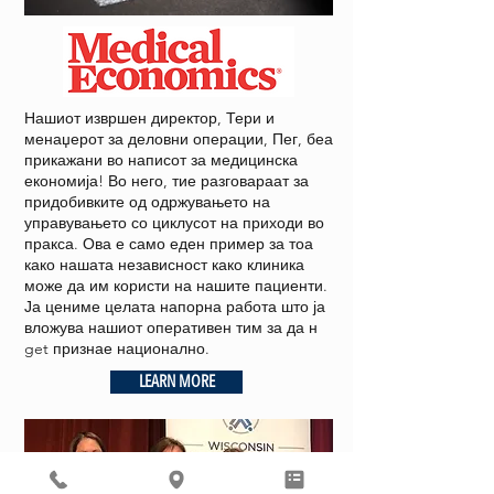
Нашиот извршен директор, Тери и
менаџерот за деловни операции, Пег, беа
прикажани во написот за медицинска
економија! Во него, тие разговараат за
придобивките од одржувањето на
управувањето со циклусот на приходи во
пракса. Ова е само еден пример за тоа
како нашата независност како клиника
може да им користи на нашите пациенти.
Ја цениме целата напорна работа што ја
вложува нашиот оперативен тим за да н
get признае национално.
LEARN MORE