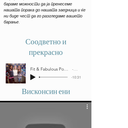
бараме можности да ја пренесеме
нашата порака до нашата заедница и ќе
ни биде чест да го разгледаме вашето
барање.
Соодветно и
прекрасно
Fit & Fabulous Podcast: Associated Physicians
93.1 Jamz
-10:31
Висконсин ени