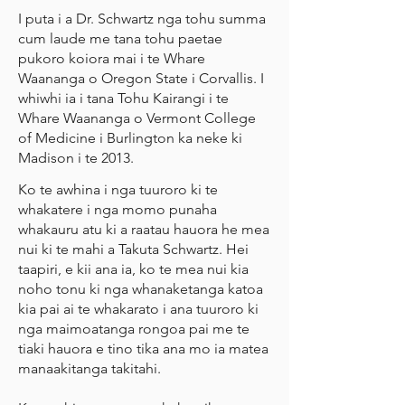
I puta i a Dr. Schwartz nga tohu summa
cum laude me tana tohu paetae
pukoro koiora mai i te Whare
Waananga o Oregon State i Corvallis. I
whiwhi ia i tana Tohu Kairangi i te
Whare Waananga o Vermont College
of Medicine i Burlington ka neke ki
Madison i te 2013.
Ko te awhina i nga tuuroro ki te
whakatere i nga momo punaha
whakauru atu ki a raatau hauora he mea
nui ki te mahi a Takuta Schwartz. Hei
taapiri, e kii ana ia, ko te mea nui kia
noho tonu ki nga whanaketanga katoa
kia pai ai te whakarato i ana tuuroro ki
nga maimoatanga rongoa pai me te
tiaki hauora e tino tika ana mo ia matea
manaakitanga takitahi.