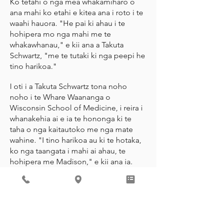
Ko tetahi o nga mea whakamiharo o
ana mahi ko etahi e kitea ana i roto i te
waahi hauora. "He pai ki ahau i te
hohipera mo nga mahi me te
whakawhanau," e kii ana a Takuta
Schwartz, "me te tutaki ki nga peepi he
tino harikoa."
I oti i a Takuta Schwartz tona noho
noho i te Whare Waananga o
Wisconsin School of Medicine, i reira i
whanakehia ai e ia te hononga ki te
taha o nga kaitautoko me nga mate
wahine. "I tino harikoa au ki te hotaka,
ko nga taangata i mahi ai ahau, te
hohipera me Madison," e kii ana ia.
Hei wahanga o tera nohonoho, i mahi a
Takuta Schwartz i nga Taote Takuta, i kii
ia ko tana mahi moemoea. "He kaiarahi
whakamataku nga taakuta, a kaore au i