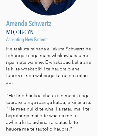
Amanda Schwartz
MD, OB-GYN
Accepting New Patients
He taakuta raihana a Takuta Schwartz he
tohunga ki nga mahi whakawhanau me
nga mate wahine. E whakapau kaha ana
ia ki te whakapiki i te hauora o ana
tuuroro i nga wahanga katoa o o ratau
ao.
"He tino harikoa ahau ki te mahi ki nga
tuuroro o nga reanga katoa, e kii ana ia.
"He mea nui ki te whai i a ratau mai i te
haputanga mai o te waatea me te
awhina ki te awhina i a raatau ki te
hauora me te tautoko hauora."