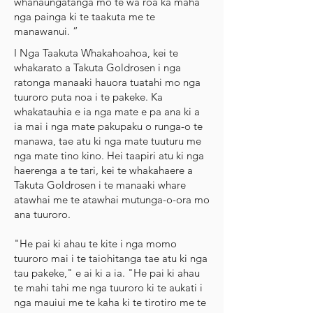
whanaungatanga mo te wa roa ka maha
nga painga ki te taakuta me te
manawanui. ”
I Nga Taakuta Whakahoahoa, kei te
whakarato a Takuta Goldrosen i nga
ratonga manaaki hauora tuatahi mo nga
tuuroro puta noa i te pakeke. Ka
whakatauhia e ia nga mate e pa ana ki a
ia mai i nga mate pakupaku o runga-o te
manawa, tae atu ki nga mate tuuturu me
nga mate tino kino. Hei taapiri atu ki nga
haerenga a te tari, kei te whakahaere a
Takuta Goldrosen i te manaaki whare
atawhai me te atawhai mutunga-o-ora mo
ana tuuroro.
"He pai ki ahau te kite i nga momo
tuuroro mai i te taiohitanga tae atu ki nga
tau pakeke," e ai ki a ia. "He pai ki ahau
te mahi tahi me nga tuuroro ki te aukati i
nga mauiui me te kaha ki te tirotiro me te