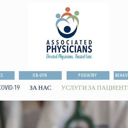
CS
OB-GYN
PODIATRY
BEHAV
COVID-19
ЗА НАС
УСЛУГИ ЗА ПАЦИЕНТ