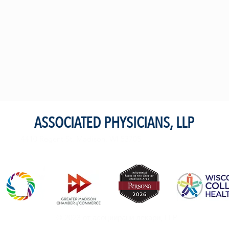
ASSOCIATED PHYSICIANS, LLP
4410 Regent St. Madison, WI 53705
© 2023 от асоциирани лекари, LLP