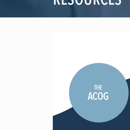
RESOURCES
THE
ACOG