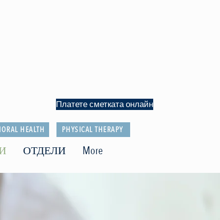
Платете сметката онлайн
IORAL HEALTH
PHYSICAL THERAPY
И
ОТДЕЛИ
More