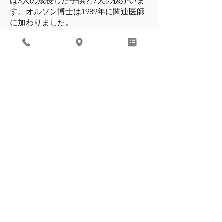
は3人の成長した子供と7人の孫がいま
す。オルソン博士は1989年に関連医師
に加わりました。
「患者は私たちにとって単なる数では
ありません。患者が私たちに会いに来
るとき、通常、彼らを動揺させる何か
が起こっていることを私たちは知って
います、そして彼らは彼らとしばらく
一緒に過ごすつもりの思いやりのある
医者を望んでいます」と彼は言いま
す。 「私たちは患者の世話をするため
にここにいるのであって、数を数える
ためではありません。それは本当に関
連医師の哲学です。」
CALL FOR AN APPOINTMENT
REVIEW ME