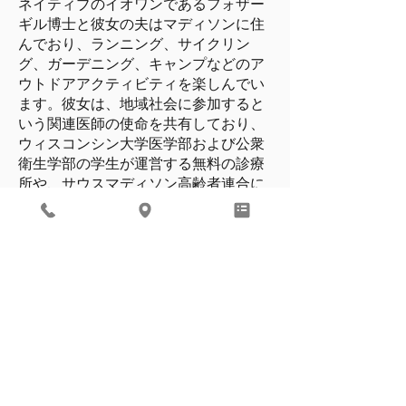
ネイティブのイオワンであるフォザー
ギル博士と彼女の夫はマディソンに住
んでおり、ランニング、サイクリン
グ、ガーデニング、キャンプなどのア
ウトドアアクティビティを楽しんでい
ます。彼女は、地域社会に参加すると
いう関連医師の使命を共有しており、
ウィスコンシン大学医学部および公衆
衛生学部の学生が運営する無料の診療
所や、サウスマディソン高齢者連合に
ボランティアとして参加しています。
「医師であることの私のお気に入りの
側面は、私の患者との関係です。私
は、関連する医師が実際に患者のケア
を形作るための自律性が好きです」と
彼女は言います。 「そして私は、医師
として、私たちのより大きなコミュニ
ティの一員となる義務があると思いま
す。そのため、私は多くの種類の社会
的関与に関与する実践の一員であるこ