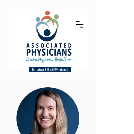
Na -akwụ Bill n&#39;ịntanetị