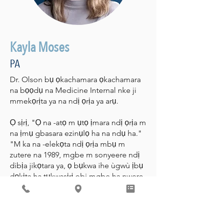
Kayla Moses
PA
Dr. Olson bụ ọkachamara ọkachamara
na bọọdụ na Medicine Internal nke ji
mmekọrịta ya na ndị ọrịa ya arụ.
Ọ sịrị, "Ọ na -atọ m ụtọ ịmara ndị ọrịa m
na ịmụ gbasara ezinụlọ ha na ndụ ha."
"M ka na -elekọta ndị ọrịa mbụ m
zutere na 1989, mgbe m sonyeere ndị
dibịa jikọtara ya, ọ bụkwa ihe ùgwù ịbụ
dọkịta ha tụkwasịrị obi mgbe ha nwere
nchegbu."
CALL FOR AN APPOINTMENT