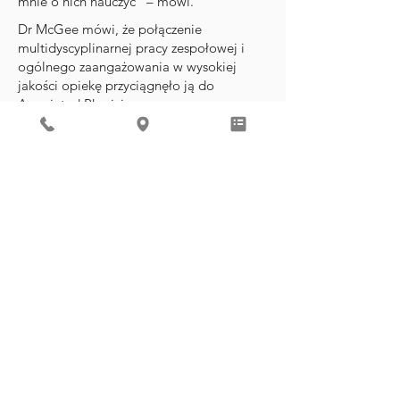
mnie o nich nauczyć” – mówi.
Dr McGee mówi, że połączenie
multidyscyplinarnej pracy zespołowej i
ogólnego zaangażowania w wysokiej
jakości opiekę przyciągnęło ją do
Associated Physicians.
„Byłam podekscytowana, że lekarze
naprawdę dobrze znali swoich pacjentów i
swoich pacjentów” – mówi. „Wszyscy
tutejsi pediatrzy są zobowiązani do
robienia wszystkiego, co w ich mocy, aby
zapewnić pacjentom najlepszą opiekę. A
ponieważ jest to multidyscyplinarna
praktyka medyczna, pracownicy służby
zdrowia na miejscu, tacy jak dietetycy i
fizjoterapeuci, mogą z łatwością
współpracować z lekarzami, aby zapewnić
holistyczną opiekę nad pacjentem”.
REVIEW ME