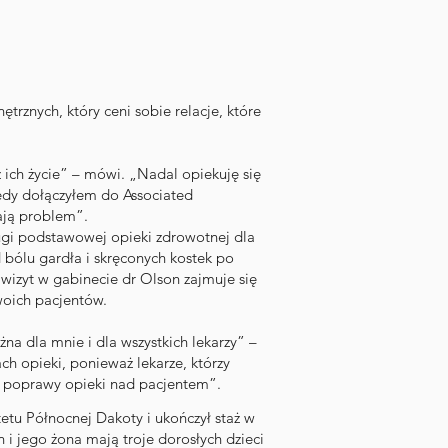
trznych, który ceni sobie relacje, które
ich życie” – mówi. „Nadal opiekuję się
iedy dołączyłem do Associated
mają problem”.
ługi podstawowej opieki zdrowotnej dla
 bólu gardła i skręconych kostek po
izyt w gabinecie dr Olson zajmuje się
woich pacjentów.
na dla mnie i dla wszystkich lekarzy” –
h opieki, ponieważ lekarze, którzy
o poprawy opieki nad pacjentem”.
etu Północnej Dakoty i ukończył staż w
i jego żona mają troje dorosłych dzieci