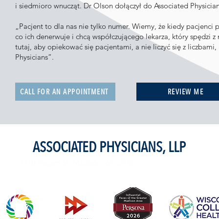
i siedmioro wnucząt. Dr Olson dołączył do Associated Physicia
„Pacjent to dla nas nie tylko numer. Wiemy, że kiedy pacjenci p
co ich denerwuje i chcą współczującego lekarza, który spędzi z
tutaj, aby opiekować się pacjentami, a nie liczyć się z liczbami,
Physicians”.
CALL FOR AN APPOINTMENT
REVIEW ME
ASSOCIATED PHYSICIANS, LLP
4410 Regent St. Madison, WI 53705