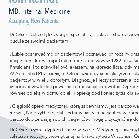
MD, Internal Medicine
Accepting New Patients
Dr Olson jest certyfikowanym specjalistą z zakresu chorób wewnę
buduje ze swoimi pacjentami.
„Lubię poznawać moich pacjentów i poznawać ich rodziny oraz 
pacjentami, których spotkałem po raz pierwszy w 1989 roku, k
Physicians, i to przywilej być lekarzem, na którego liczą, gdy 
W Associated Physicians, dr Olson świadczy specjalistyczne us
pacjentów w wieku dorosłym. Diagnozuje i leczy schorzenia, od
choroby przewlekłe i poważne komplikacje zdrowotne. Oprócz w
również opieką w domu opieki i opieką pod koniec życia dla s
„Ciągłość opieki medycznej, którą zapewniamy, jest bardzo waż
mówi. „Na przykład nadal śledzimy naszych pacjentów w domac
bardzo dobrze znają swoich pacjentów, mogą przyczynić się d
Dr Olson uzyskał dyplom lekarza w Szkole Medycznej Uniwersyt
zakresie medycyny wewnętrznej na Uniwersytecie Wisconsin. On 