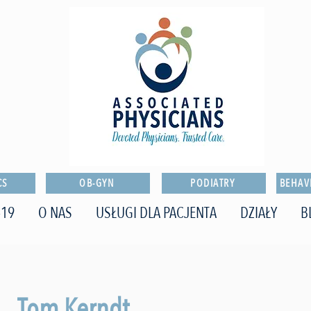
CS
OB-GYN
PODIATRY
BEHAV
-19
O NAS
USŁUGI DLA PACJENTA
DZIAŁY
B
Tom Kerndt