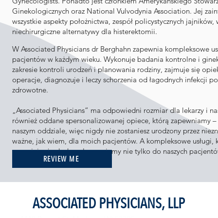
Gynecologists. Ponadto jest członkiem Amerykańskiego Stowar
Ginekologicznych oraz National Vulvodynia Association. Jej z
wszystkie aspekty położnictwa, zespół policystycznych jajników, 
niechirurgiczne alternatywy dla histerektomii.
W Associated Physicians dr Berghahn zapewnia kompleksowe usł
pacjentów w każdym wieku. Wykonuje badania kontrolne i gine
zakresie kontroli urodzeń i planowania rodziny, zajmuje się opi
operacje, diagnozuje i leczy schorzenia od łagodnych infekcji 
zdrowotne.
„Associated Physicians” ma odpowiedni rozmiar dla lekarzy i nas
również oddane spersonalizowanej opiece, którą zapewniamy – 
naszym oddziale, więc nigdy nie zostaniesz urodzony przez niez
ważne, jak wiem, dla moich pacjentów. A kompleksowe usługi,
sprawiają, że doskonale pasujemy nie tylko do naszych pacjentów
REVIEW ME
ASSOCIATED PHYSICIANS, LLP