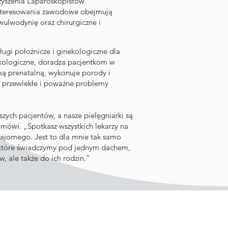
zyszenia Laparoskopistów
ainteresowania zawodowe obejmują
wulwodynię oraz chirurgiczne i
ugi położnicze i ginekologiczne dla
kologiczne, doradza pacjentkom w
eką prenatalną, wykonuje porody i
po przewlekłe i poważne problemy
zych pacjentów, a nasze pielęgniarki są
mówi. „Spotkasz wszystkich lekarzy na
najomego. Jest to dla mnie tak samo
 które świadczymy pod jednym dachem,
, ale także do ich rodzin.”