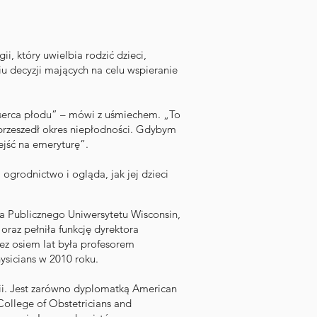
ii, który uwielbia rodzić dzieci,
 decyzji mających na celu wspieranie
 serca płodu” – mówi z uśmiechem. „To
 przeszedł okres niepłodności. Gdybym
ejść na emeryturę”.
 ogrodnictwo i ogląda, jak jej dzieci
a Publicznego Uniwersytetu Wisconsin,
oraz pełniła funkcję dyrektora
ez osiem lat była profesorem
ysicians w 2010 roku.
gii. Jest zarówno dyplomatką American
College of Obstetricians and