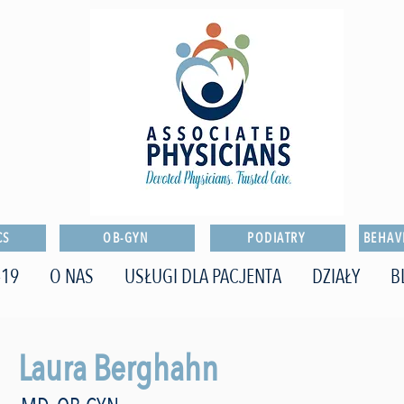
CS
OB-GYN
PODIATRY
BEHAV
-19
O NAS
USŁUGI DLA PACJENTA
DZIAŁY
B
Laura Berghahn