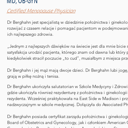
MD, OB-GYN
Certified Menopause Physician
Dr Berghahn jest specjalistą w dziedzinie położnictwa i ginekolog
rozwijać z czasem relacje i pomagać pacjentom w podejmowaniu
ich najlepszego zdrowia.
„Jednym z najlepszych dźwięków na świecie jest dla mnie bicie
satysfakcja urodzić pacjenta, którego znam od dawna lub który
kiedykolwiek stracił poczucie „to cud”, musiałbym z miejsca prz
Dr Berghahn i jej mąż mają dwoje dzieci. Dr Berghahn lubi jogę,
grają w piłkę nożną i tenisa.
Dr Berghahn ukończyła salutatorian w Szkole Medycyny i Zdrowi
gdzie ukończyła również rezydenturę z położnictwa i ginekologii 
rezydenta. Wcześniej praktykowała na East Side w Madison i prz
nadzwyczajnym w szkole medycznej. Dołączyła do Associated Ph
Dr Berghahn posiada certyfikat zarządu położnictwa i ginekolo
Board of Obstetrics and Gynecology, jak i członkiem American 