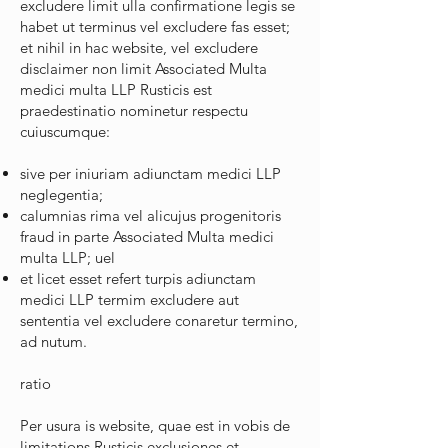
excludere limit ulla confirmatione legis se
habet ut terminus vel excludere fas esset;
et nihil in hac website, vel excludere
disclaimer non limit Associated Multa
medici multa LLP Rusticis est
praedestinatio nominetur respectu
cuiuscumque:
sive per iniuriam adiunctam medici LLP
neglegentia;
calumnias rima vel alicujus progenitoris
fraud in parte Associated Multa medici
multa LLP; uel
et licet esset refert turpis adiunctam
medici LLP termim excludere aut
sententia vel excludere conaretur termino,
ad nutum.
ratio
Per usura is website, quae est in vobis de
limitations Rusticis exclusiones et