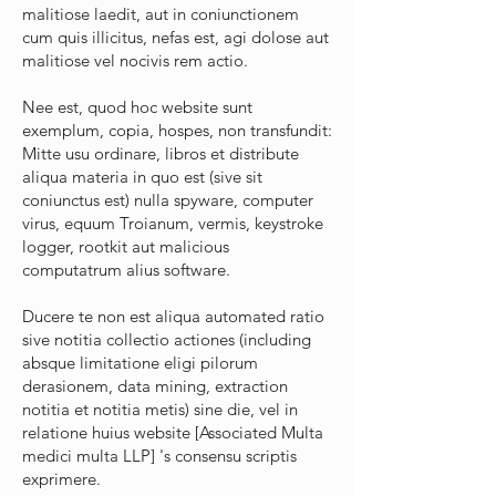
malitiose laedit, aut in coniunctionem
cum quis illicitus, nefas est, agi dolose aut
malitiose vel nocivis rem actio.
Nee est, quod hoc website sunt
exemplum, copia, hospes, non transfundit:
Mitte usu ordinare, libros et distribute
aliqua materia in quo est (sive sit
coniunctus est) nulla spyware, computer
virus, equum Troianum, vermis, keystroke
logger, rootkit aut malicious
computatrum alius software.
Ducere te non est aliqua automated ratio
sive notitia collectio actiones (including
absque limitatione eligi pilorum
derasionem, data mining, extraction
notitia et notitia metis) sine die, vel in
relatione huius website [Associated Multa
medici multa LLP] 's consensu scriptis
exprimere.