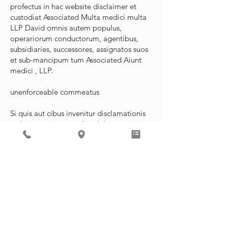
profectus in hac website disclaimer et
custodiat Associated Multa medici multa
LLP David omnis autem populus,
operariorum conductorum, agentibus,
subsidiaries, successores, assignatos suos
et sub-mancipum tum Associated Aiunt
medici , LLP.
unenforceable commeatus
Si quis aut cibus invenitur disclamationis
website, amittitur cadit sub lege non
pertinet praescripta huius website
enforceability alterius renuntiationem.
populo Romano redderent
In hac re damnum Associated Multa
medici multa LLP quod suscipio ut
Associated Multa medici multa LLP
indemnis in aliqua damna, damna, costs,