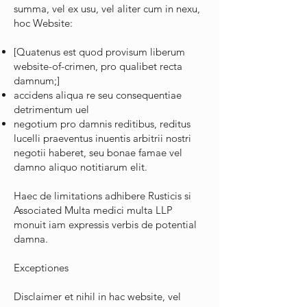
summa, vel ex usu, vel aliter cum in nexu,
hoc Website:
[Quatenus est quod provisum liberum
website-of-crimen, pro qualibet recta
damnum;]
accidens aliqua re seu consequentiae
detrimentum uel
negotium pro damnis reditibus, reditus
lucelli praeventus inuentis arbitrii nostri
negotii haberet, seu bonae famae vel
damno aliquo notitiarum elit.
Haec de limitations adhibere Rusticis si
Associated Multa medici multa LLP
monuit iam expressis verbis de potential
damna.
Exceptiones
Disclaimer et nihil in hac website, vel