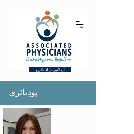
آن لائين بل ادا ڪريو
پوڊياٽري