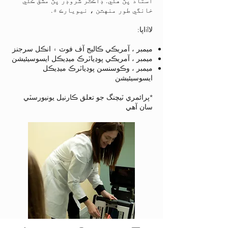
استاد پڻ هئي. ڊاڪٽر شروڊر پڻ مشق ڪئي
خانگي طور منهٽن ، نيويارڪ ۾.
لاilاپا:
ميمبر ، آمريڪي ڪاليج آف فوٽ ۽ انڪل سرجنز
ميمبر ، آمريڪي پوڊياٽرڪ ميڊيڪل ايسوسيئيشن
ميمبر ، وڪوسنسن پوڊياٽرڪ ميڊيڪل
ايسوسيئيشن
*پرائمري ٽيچنگ جو تعلق ڪارنيل يونيورسٽي
سان آهي