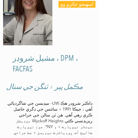
منهنجو جائزو وو!
مشيل شروڊر ، DPM ،
FACFAS
مڪمل پير ۽ ٽنگن جي سنال
ڊاڪٽر شروڊر هڪ UW- ميڊيسن جي شاگردياڻي
آهي ، جيڪا 1991 ۾ سائنس جي ڊگري حاصل
ڪري رهي آهي. هن ٽن سالن جي جراحي
ريزيڊنسي ڪئي Wyckoff Heights ميڊيڪل
سينٽر نيويارڪ ۾ ، NY*. هوءَ نيويارڪ
ڪاليج آف پوڊياٽرڪ ميڊيسن ۾ هڪ جراحي