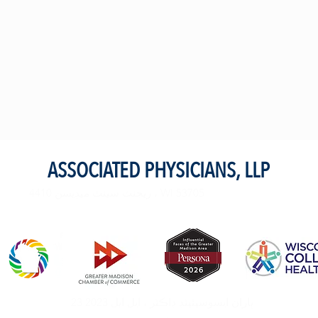
ASSOCIATED PHYSICIANS, LLP
4410 ريجنٽ سينٽ ميڊيسن ، WI 53705
23 2023 پاران ايسوسيئيٽڊ ڊاڪٽر ، ايل ايل
پي