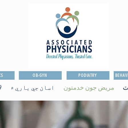
CS
OB-GYN
PODIATRY
BEHAV
ٽ
مريض جون خدمتون
اسان جي باري ۾
9