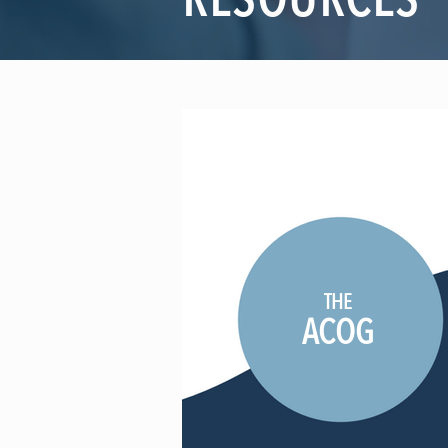
RESOURCES
THE
ACOG