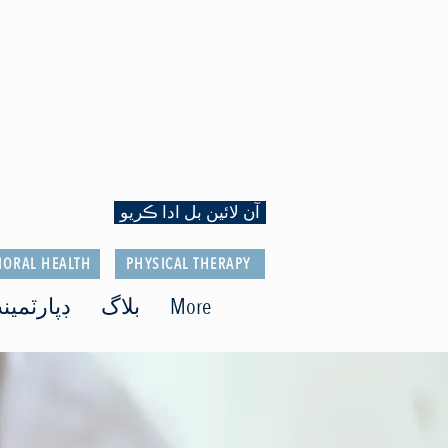
آن لائين بل ادا ڪريو
IORAL HEALTH
PHYSICAL THERAPY
More
بلاگ
ڊپارٽمين