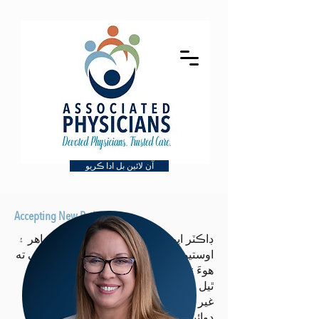
آن لائين بل ادا ڪريو
Accepting New Patients
ڊاڪٽر ايورٽن آھي اندروني دوائن جو ماهر ۽
اوستيوپيٿي جو ڊاڪٽر. هن جو مطلب آهي ته
هوءَ نه ر boardو اندروني دوائن ۾ تصديق
ٿيل بورڊ آهي ، پر هوءَ لائسنس يافته آهي
غير جارحتي خاصيت جي osteopathic
دوائن جي.