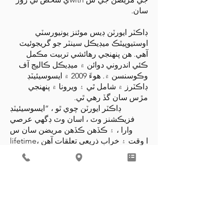
سان.
ڊاڪٽر ايورٽن ڊيس موئنز يونيورسٽي
اوستيوپيٿڪ ميڊيڪل سينٽر جو گريجوئيٽ
آھي. هن پنهنجي رهائشي تربيت مڪمل
ڪئي اندروني دوائن ۾ ميڊيڪل ڪاليج آف
وڪوسنسن ۾. هوءَ 2009 ۾ ايسوسيئيٽڊ
ڊاڪٽرز ۾ شامل ٿي ۽ ويرونا ۾ پنهنجي
مڙس سان گڏ رهي ٿي.
ڊاڪٽر ايورٽن چوي ٿو ، ”ايسوسيئيٽڊ
فزيڪشنز وٽ ، اسان وٽ ڊگھي عرصي
وارا ، ۽ ڪڏهن ڪڏهن مريضن سان س
lifetimeا وقت ۽ خراب ذريعي تعلقات آهن ،
۽ اهو منهنجي لاءِ تمام ضروري آهي. "اها
هڪ تمام روايتي ۽ بهتر طبي شراڪت
آهي."
REVIEW ME