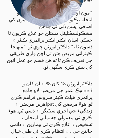
”مون اوستيوپيٿڪ دوائن جي تربيت جو
انتخاب ڪيو آهي becauseو ته اها مون کي
اضافي آپشن ڏئي ٿي جڏهن
مشڪولسڪليٽل مسئلن جو علاج ڪريون ٿا
جيڪي اسان اڪثر اڪثر پرائمري ڪيئر ۾
ڏسون ٿا ،“ ڊاڪٽر ايورٽن چوي ٿو. ”منهنجا
ڪيترائي مريض هٿن تي اچڻ واري طريقي
جي تعريف ڪن ٿا ته هن قسم جو عمل انهن
کي پيش ڪري سگهي ٿو.
ڊاڪٽر ايورٽن 18 کان 88 ۽ ان کان و
agedيڪ عمر جي مريضن لاءِ جامع
پرائمري هيلٿ ڪيئر سروس فراهم ڪري
ٿو. هوءَ مريضن کي patاهرين مريضن ۽
زندگيءَ جي آخري سيٽنگن ۾ ڏسي ٿي. هوءَ
ڪري ٿي معمولي جسماني امتحان ،
تشخيص ۽ علاج ڪري ٿي بيمارين ۽ دائمي
حالتن جي ، ۽ انتظام ڪري ٿي طبي خيال
جي مريضن جي س withي شخص تي زور