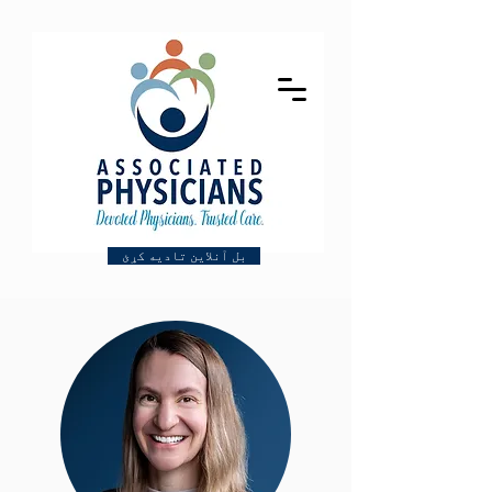
بل آنلاین تادیه کړئ