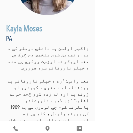
Kayla Moses
PA
ډاکټر اولسن په داخلي درملو کې د
بورډ تصدیق شوی متخصص دی څوک چې
هغه اړیکو ته ارزښت ورکوي چې هغه
د خپلو ناروغانو سره جوړوي.
هغه وايي: "زه د خپلو ناروغانو په
پیژندلو او د هغوی د کورنیو او
ژوند په اړه له زده کړې څخه خوند
اخلم." "زه لاهم د ناروغانو
پاملرنه کوم چې لومړی مې په 1989
کې بیرته ولیدل ، کله چې زه
ایسوسی ایټډ ډاکټرانو سره یوځای
شوم ، او دا د ډاکټر کیدو امتیاز