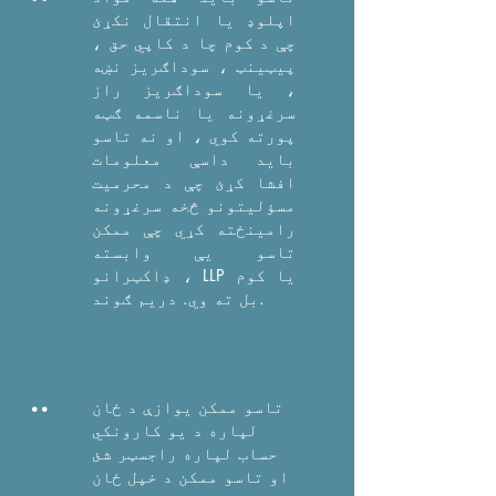
اپلوډ یا انتقال نکړئ
چې د کوم چا د کاپي حق ،
پیټینټ ، سوداګریز نښه
، یا سوداګریز راز
سرغړونه یا ناسمه ګټه
پورته کوي ، او نه تاسو
باید داسې معلومات
افشا کړئ چې د محرمیت
مسؤلیتونو څخه سرغړونه
رامینځته کړي چې ممکن
تاسو یې وابسته
ډاکټرانو ، LLP یا کوم
بل ته وي. دریم ګوند.
..
تاسو ممکن یوازې د ځان
لپاره د یو کارونکي
حساب لپاره راجسټر شئ
او تاسو ممکن د خپل ځان