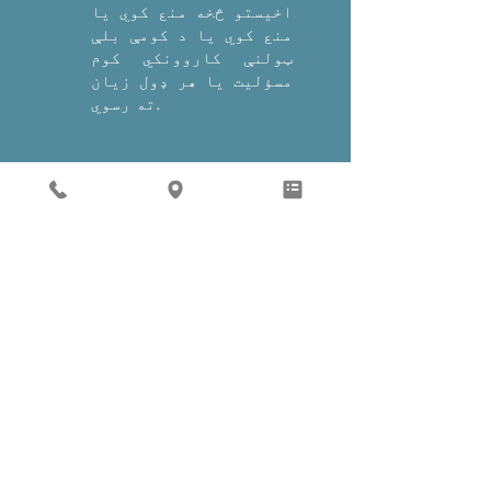
اخیستو څخه منع کوي یا
منع کوي یا د کومې بلې
ټولنې کاروونکي کوم
مسؤلیت یا هر ډول زیان
ته رسوي.
..
تاسو د هر هغه عمل کولو
څخه منع یاست چې د سایټ
یا د هغې امنیت ته زیان
رسولو اغیزه ولري یا د
مداخلې لپاره د کوم
وسیله ، سافټویر یا
ورځني کارولو څخه کار
واخلي یا د مداخلې هڅه
وکړي سایټ.