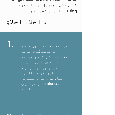
کارونکی وځنډول شي یا د دې ب
usingو کارولو څخه منع شي.
د اخلاق اخلاق
1.
هر هغه معلومات چې تاسو
یې پوسټ کوئ عامه
معلومات شي. تاسو موافق
یاست چې د ټولو پلي
کیدو وړ قوانینو ،
مقرراتو یا قضایی
اړتیاو سره سم د متقابل
او ټولنې ب featuresې
وکاروئ.
..
تاسو باید هغه مواد