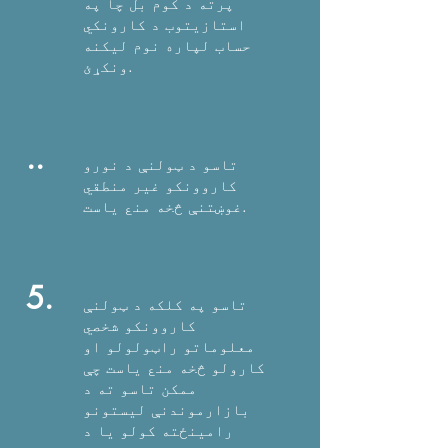
پرته د کوم بل چا په
استازیتوب د کارونکي
حساب لپاره نوم لیکنه
ونکړئ.
..
تاسو د ټولنې د نورو
کاروونکو غیر منطقي
غوښتنې څخه منع یاست.
5.
تاسو په کلکه د ټولنې
کاروونکو شخصي
معلوماتو راټولولو او
کارولو څخه منع یاست چې
ممکن تاسو ته د
بازارموندنې لیستونو
رامینځته کولو یا د