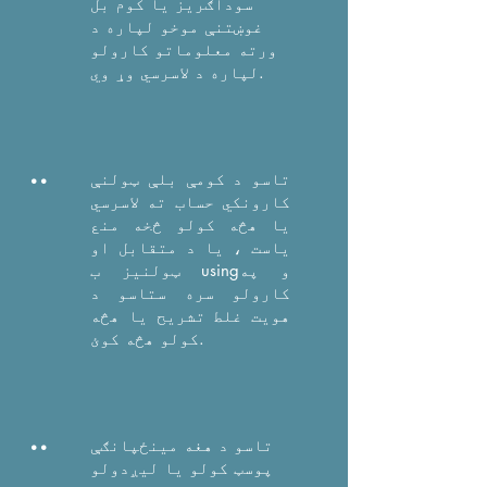
سوداګریز یا کوم بل
غوښتنې موخو لپاره د
ورته معلوماتو کارولو
لپاره د لاسرسي وړ وي.
..
تاسو د کومې بلې ټولنې
کارونکي حساب ته لاسرسي
یا هڅه کولو څخه منع
یاست ، یا د متقابل او
ټولنیز ب usingو په
کارولو سره ستاسو د
هویت غلط تشریح یا هڅه
کولو هڅه کوئ.
..
تاسو د هغه مینځپانګې
پوسټ کولو یا لیږدولو