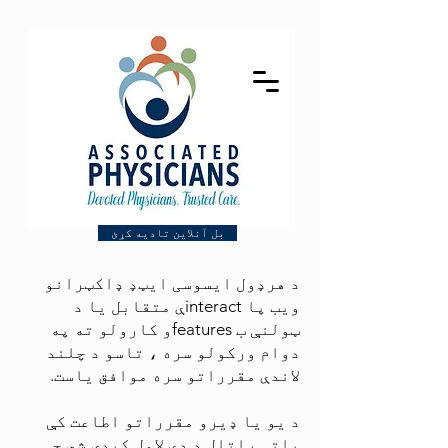
بل آنلاین تادیه کړئ
د هرډول ایسوسی ایټډ ډاکټرانو
ویب پا interactې متقابل یا د
ټولنې ب featuresو کارولو ته په
دوام ورکولو سره ، تاسو د چلند
لاندې مقرراتو سره موافق یاست.
د یو یا ډیرو مقرراتو اطاعت کې
پاتې راتلل د دې لامل کیدی شي چې