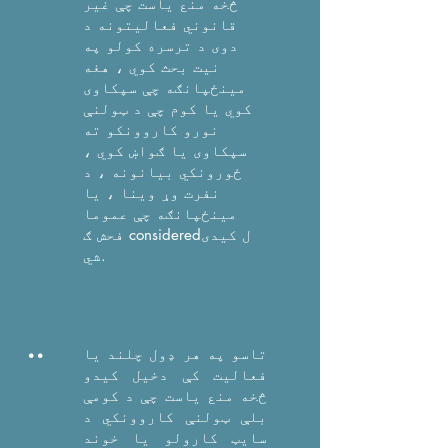
څخه منع یاست چې غیر
قانوني فعالیتونه د
دوی د ترسره کولو په
نیت بحث کوي ، هغه
مینځپانګه چې سپکاوی
کوي یا کوم چې د ټولنې
نورو کاروونکو ته
سپکاوی یا ګواښ کوي ،
ځورونکي بیانونه ، د
نفرت وړ وینا ، یا
مینځپانګه چې عموما
فحش ګ consideredل کیدی
شي.
..
تاسو په هر ډول چلند یا
فعالیت کې دخیل کیدو
څخه منع یاست چې د کومې
بلې ټولنې کاروونکي د
سایټ کارولو یا خوند