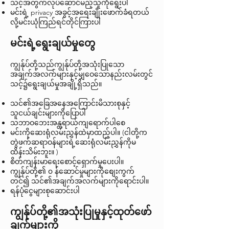
သင့်အတွက်လုပ်ဆောင်မည့်သူကိုရွေးပါ
မင်းရဲ့ privacy အခွင့်အရေးချိုးဖောက်ခံရတယ်
လို့မင်းယုံကြည်ရင်တိုင်ကြားပါ
မင်းရဲ့ရွေးချယ်မှုတွေ
ကျွန်ုပ်တို့သည်ကျွန်ုပ်တို့အသုံးပြုသော
အချက်အလက်များနှင့်မျှဝေသောနည်းလမ်းတွင်
သင့်၌ရွေးချယ်မှုအချို့ရှိသည်။
သင်၏အခြေအနေအကြောင်းမိသားစုနှင့်
သူငယ်ချင်းများကိုပြောပါ
သဘာဝဘေးအန္တရာယ်ကျရောက်ပါစေ
မင်းကိုဆေးရုံလမ်းညွှန်ထဲမှာထည့်ပါ။ (ငါတို့က
တွဲဖက်ဆရာဝန်များရဲ့ဆေးရုံလမ်းညွှန်ကိုမ
ထိန်းသိမ်းဘူး။ )
စိတ်ကျန်းမာရေးစောင့်ရှောက်မှုပေးပါ။
ကျွန်ုပ်တို့၏ ၀ န်ဆောင်မှုများကိုစျေးကွက်
တင်၍ သင်၏အချက်အလက်များကိုရောင်းပါ။
ရန်ပုံငွေများစုဆောင်းပါ
ကျွန်ုပ်တို့၏အသုံးပြုမှုနှင့်ထုတ်ဖော်
ချက်များကို