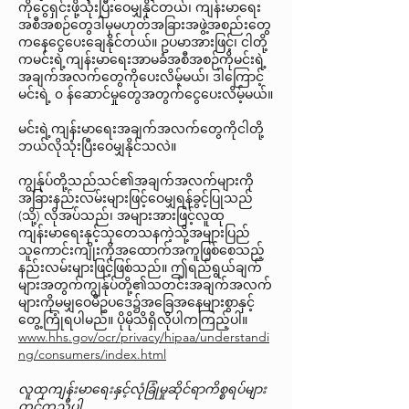
ကိုငွေရှင်းဖို့သုံးပြီးဝေမျှနိုင်တယ်၊ ကျန်းမာရေး
အစီအစဉ်တွေဒါမှမဟုတ်အခြားအဖွဲ့အစည်းတွေ
ကနေငွေပေးချေနိုင်တယ်။ ဥပမာအားဖြင့်၊ ငါတို့
ကမင်းရဲ့ကျန်းမာရေးအာမခံအစီအစဉ်ကိုမင်းရဲ့
အချက်အလက်တွေကိုပေးလိမ့်မယ်၊ ဒါကြောင့်
မင်းရဲ့ ၀ န်ဆောင်မှုတွေအတွက်ငွေပေးလိမ့်မယ်။
မင်းရဲ့ကျန်းမာရေးအချက်အလက်တွေကိုငါတို့
ဘယ်လိုသုံးပြီးဝေမျှနိုင်သလဲ။
ကျွန်ုပ်တို့သည်သင်၏အချက်အလက်များကို
အခြားနည်းလမ်းများဖြင့်ဝေမျှရန်ခွင့်ပြုသည်
(သို့) လိုအပ်သည်၊ အများအားဖြင့်လူထု
ကျန်းမာရေးနှင့်သုတေသနကဲ့သို့အများပြည်
သူကောင်းကျိုးကိုအထောက်အကူဖြစ်စေသည့်
နည်းလမ်းများဖြင့်ဖြစ်သည်။ ဤရည်ရွယ်ချက်
များအတွက်ကျွန်ုပ်တို့၏သတင်းအချက်အလက်
များကိုမမျှဝေမီဥပဒေ၌အခြေအနေများစွာနှင့်
တွေ့ကြုံရပါမည်။ ပိုမိုသိရှိလိုပါကကြည့်ပါ။
www.hhs.gov/ocr/privacy/hipaa/understandi
ng/consumers/index.html
လူထုကျန်းမာရေးနှင့်လုံခြုံမှုဆိုင်ရာကိစ္စရပ်များ
တွင်ကူညီပါ