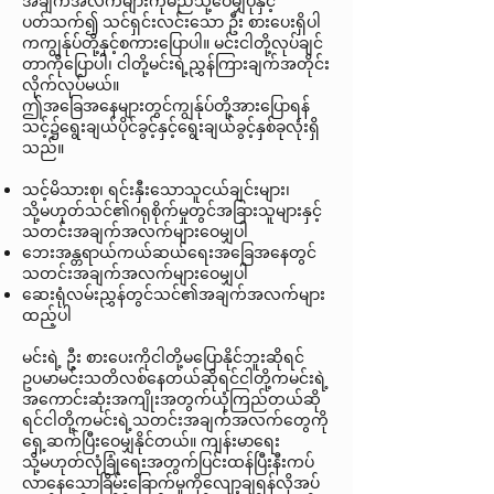
အချက်အလက်များကိုမည်သို့ဝေမျှပုံနှင့်
ပတ်သက်၍ သင်ရှင်းလင်းသော ဦး စားပေးရှိပါ
ကကျွန်ုပ်တို့နှင့်စကားပြောပါ။ မင်းငါတို့လုပ်ချင်
တာကိုပြောပါ၊ ငါတို့မင်းရဲ့ညွှန်ကြားချက်အတိုင်း
လိုက်လုပ်မယ်။
ဤအခြေအနေများတွင်ကျွန်ုပ်တို့အားပြောရန်
သင့်၌ရွေးချယ်ပိုင်ခွင့်နှင့်ရွေးချယ်ခွင့်နှစ်ခုလုံးရှိ
သည်။
သင့်မိသားစု၊ ရင်းနှီးသောသူငယ်ချင်းများ၊
သို့မဟုတ်သင်၏ဂရုစိုက်မှုတွင်အခြားသူများနှင့်
သတင်းအချက်အလက်များဝေမျှပါ
ဘေးအန္တရာယ်ကယ်ဆယ်ရေးအခြေအနေတွင်
သတင်းအချက်အလက်များဝေမျှပါ
ဆေးရုံလမ်းညွှန်တွင်သင်၏အချက်အလက်များ
ထည့်ပါ
မင်းရဲ့ ဦး စားပေးကိုငါတို့မပြောနိုင်ဘူးဆိုရင်
ဥပမာမင်းသတိလစ်နေတယ်ဆိုရင်ငါတို့ကမင်းရဲ့
အကောင်းဆုံးအကျိုးအတွက်ယုံကြည်တယ်ဆို
ရင်ငါတို့ကမင်းရဲ့သတင်းအချက်အလက်တွေကို
ရှေ့ဆက်ပြီးဝေမျှနိုင်တယ်။ ကျန်းမာရေး
သို့မဟုတ်လုံခြုံရေးအတွက်ပြင်းထန်ပြီးနီးကပ်
လာနေသောခြိမ်းခြောက်မှုကိုလျော့ချရန်လိုအပ်