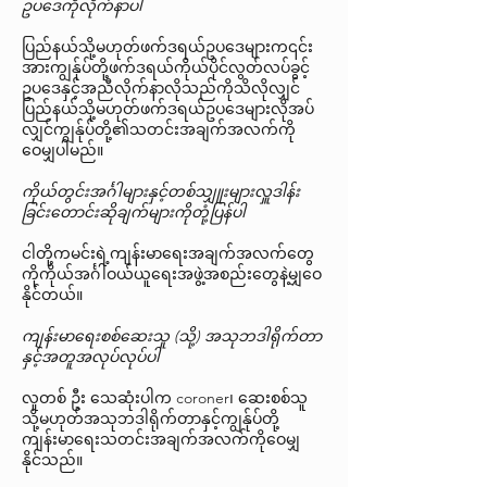
ဥပဒေကိုလိုက်နာပါ
ပြည်နယ်သို့မဟုတ်ဖက်ဒရယ်ဥပဒေများက၎င်း
အားကျွန်ုပ်တို့ဖက်ဒရယ်ကိုယ်ပိုင်လွတ်လပ်ခွင့်
ဥပဒေနှင့်အညီလိုက်နာလိုသည်ကိုသိလိုလျှင်
ပြည်နယ်သို့မဟုတ်ဖက်ဒရယ်ဥပဒေများလိုအပ်
လျှင်ကျွန်ုပ်တို့၏သတင်းအချက်အလက်ကို
ဝေမျှပါမည်။
ကိုယ်တွင်းအင်္ဂါများနှင့်တစ်သျှူးများလှူဒါန်း
ခြင်းတောင်းဆိုချက်များကိုတုံ့ပြန်ပါ
ငါတို့ကမင်းရဲ့ကျန်းမာရေးအချက်အလက်တွေ
ကိုကိုယ်အင်္ဂါဝယ်ယူရေးအဖွဲ့အစည်းတွေနဲ့မျှဝေ
နိုင်တယ်။
ကျန်းမာရေးစစ်ဆေးသူ (သို့) အသုဘဒါရိုက်တာ
နှင့်အတူအလုပ်လုပ်ပါ
လူတစ် ဦး သေဆုံးပါက coroner၊ ဆေးစစ်သူ
သို့မဟုတ်အသုဘဒါရိုက်တာနှင့်ကျွန်ုပ်တို့
ကျန်းမာရေးသတင်းအချက်အလက်ကိုဝေမျှ
နိုင်သည်။