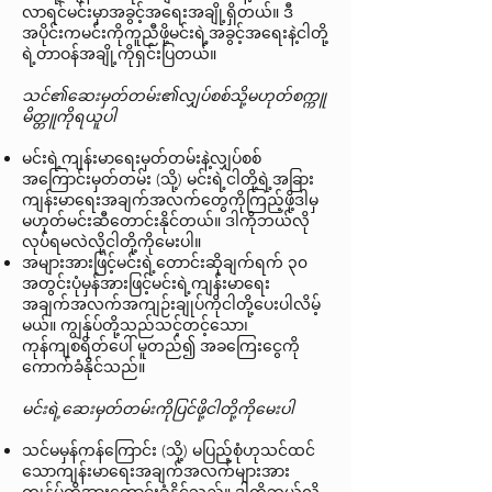
လာရင်မင်းမှာအခွင့်အရေးအချို့ရှိတယ်။ ဒီ
အပိုင်းကမင်းကိုကူညီဖို့မင်းရဲ့အခွင့်အရေးနဲ့ငါတို့
ရဲ့တာဝန်အချို့ကိုရှင်းပြတယ်။
သင်၏ဆေးမှတ်တမ်း၏လျှပ်စစ်သို့မဟုတ်စက္ကူ
မိတ္တူကိုရယူပါ
မင်းရဲ့ကျန်းမာရေးမှတ်တမ်းနဲ့လျှပ်စစ်
အကြောင်းမှတ်တမ်း (သို့) မင်းရဲ့ငါတို့ရဲ့အခြား
ကျန်းမာရေးအချက်အလက်တွေကိုကြည့်ဖို့ဒါမှ
မဟုတ်မင်းဆီတောင်းနိုင်တယ်။ ဒါကိုဘယ်လို
လုပ်ရမလဲလို့ငါတို့ကိုမေးပါ။
အများအားဖြင့်မင်းရဲ့တောင်းဆိုချက်ရက် ၃၀
အတွင်းပုံမှန်အားဖြင့်မင်းရဲ့ကျန်းမာရေး
အချက်အလက်အကျဉ်းချုပ်ကိုငါတို့ပေးပါလိမ့်
မယ်။ ကျွန်ုပ်တို့သည်သင့်တင့်သော၊
ကုန်ကျစရိတ်ပေါ် မူတည်၍ အခကြေးငွေကို
ကောက်ခံနိုင်သည်။
မင်းရဲ့ဆေးမှတ်တမ်းကိုပြင်ဖို့ငါတို့ကိုမေးပါ
သင်မမှန်ကန်ကြောင်း (သို့) မပြည့်စုံဟုသင်ထင်
သောကျန်းမာရေးအချက်အလက်များအား