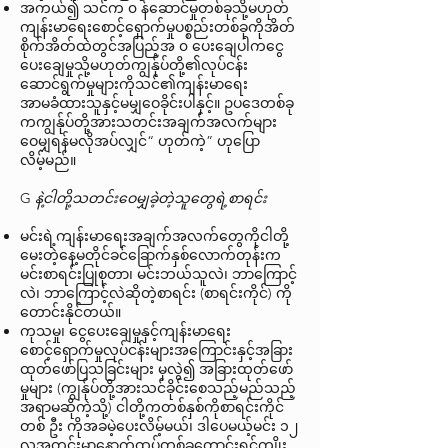
အကယ်၍ သင်က ၀ န်ဆောင်မှုတစ်ခုသို့မဟုတ်
ကျန်းမာရေးစောင့်ရှောက်မှုပစ္စည်းတစ်ခုကိုအိတ်
စိုက်အိတ်ထဲတွင်အပြည့်အ ၀ ပေးချေပါကငွေ
ပေးချေမှုသို့မဟုတ်ကျွန်ုပ်တို့၏လုပ်ငန်း
ဆောင်ရွက်မှုများကိုသင်၏ကျန်းမာရေး
အာမခံထားသူနှင့်မမျှဝေခိုင်းပါနှင့်။ ဥပဒေတစ်ခု
ကကျွန်ုပ်တို့အားသတင်းအချက်အလက်များ
ဝေမျှရန်မလိုအပ်လျှင်“ ဟုတ်ကဲ့” ဟုပြော
လိမ့်မည်။
G
နဲ့ငါတို့သတင်းဝေမျှခဲ့တဲ့သူတွေရဲ့စာရင်း
မင်းရဲ့ကျန်းမာရေးအချက်အလက်တွေကိုငါတို့
မေးတဲ့နေ့မတိုင်ခင်ခြောက်နှစ်လောက်တုန်းက
မင်းစာရင်းပြုစုတာ၊ မင်းဘယ်သူလဲ၊ ဘာကြောင့်
လဲ၊ ဘာကြောင့်လဲဆိုတဲ့စာရင်း (စာရင်းကိုင်) ကို
တောင်းနိုင်တယ်။
ကုသမှု၊ ငွေပေးချေမှုနှင့်ကျန်းမာရေး
စောင့်ရှောက်မှုလုပ်ငန်းများအကြောင်းနှင့်အခြား
ထုတ်ဖော်ပြသခြင်းများ မှလွဲ၍ အခြားထုတ်ဖော်
မှုများ (ကျွန်ုပ်တို့အားသင်ခိုင်းစေသည့်မည်သည့်
အရာမဆိုကဲ့သို့) ငါတို့ကတစ်နှစ်ကိုစာရင်းကိုင်
တစ် ဦး ကိုအခမဲ့ပေးလိမ့်မယ်၊ ဒါပေမယ့်မင်း ၁၂
လအတွင်းမှာနောက်ထပ်တစ်ခုတောင်းရင်ကျိုး