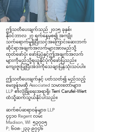
ဤသတိပေးချက်သည် ၂၀၁၅ ခုနှစ်၊
နိုဝင်ဘာလ ၂၇ ရက်နေ့မှစ၍ အကျိုး
သက်ရောက်မှုရှိပြီးသင့်အကြောင်းဆေးဘက်
ဆိုင်ရာအချက်အလက်များအားမည်သို့
ထုတ်ဖော်ပုံ၊ ဖော်ပြပုံနှင့်ဤအချက်အလက်
များကိုမည်သို့ရယူနိုင်ပုံကိုဖော်ပြသည်။
ကျေးဇူးပြုပြီးအဲဒါကိုသေချာပြန်သုံးသပ်ပါ။
ဤသတိပေးချက်နှင့် ပတ်သတ်၍ မည်သည့်
မေးခွန်းမဆို Associated သမားတော်များ၊
LLP ၏လုံခြုံရေးအရာရှိ၊
Terri Carufel-Wert
ထံသို့ဆက်သွယ်နိုင်ပါသည်။
ဆက်စပ်ဆရာဝန်များ၊ LLP
၄၄၁၀ Regent လမ်း
Madison, WI ၅၃၇၀၅
P; ၆၀၈-၂၃၃-၉၇၄၆