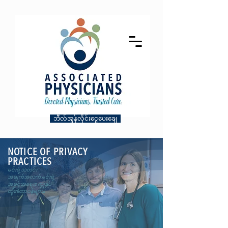
ဘီလ်အွန်လိုင်းငွေပေးချေ
NOTICE OF PRIVACY
PRACTICES
မင်းရဲ့သတင်း
အချက်အလက် မင်းရဲ့
အခွင့်အရေး။ ကျွန်ုပ်
တို့၏တာဝန်များ။