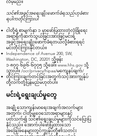
လိမ့်မည်။
သင်၏အခွင့်အရေးချိုးဖောက်ခံရသည်ဟုခံစား
ရပါကတိုင်ကြားပါ
ငါတို့ရဲ့စာမျက်နှာ ၁ မှာဖော်ပြထားတဲ့လုံခြုံရေး
အရာရှိကိုဆက်သွယ်ခြင်းအားဖြင့်မင်းရဲ့
အခွင့်အရေးချိုးဖောက်ခံရတယ်လို့ခံစားရရင်
မင်းတိုင်ကြားနိုင်တယ်။
Independence of Avenue 200, SW,
Washington, DC, 20201 သို့ဖုန်း
၁-၈၇၇-၆၉၆-၆၇၇၅ သို့ခေါ်။
www.hhs.gov
သို့
သွားပါ။ /ocr/privacy/hipaa/မကျေနပ်ချက်/
တိုင်ကြားချက်တင်ခြင်းအတွက်သင့်အားကျွန်ုပ်
တို့လက်တုံ့ပြန်မည်မဟုတ်ပါ။
မင်းရဲ့ရွေးချယ်မှုတွေ
အချို့သောကျန်းမာရေးအချက်အလက်များ
အတွက်၊ ငါတို့မျှဝေသောအရာများနှင့်
ပတ်သက်၍ သင်၏ရွေးချယ်မှုများကိုသင်ပြောပြ
နိုင်သည်။ အောက်ပါဖော်ပြထားသော
အခြေအနေများတွင်ကျွန်ုပ်တို့၏သတင်း