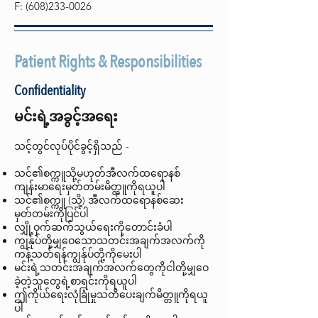
F:
(608)233-0026
Patient Rights & Responsibilities
Confidentiality
မင်းရဲ့အခွင့်အရေး
သင့်တွင်လုပ်ပိုင်ခွင့်ရှိသည် -
သင်၏စက္ကူသို့မဟုတ်အီလက်ထရောနစ်
ကျန်းမာရေးမှတ်တမ်းမိတ္တူကိုရယူပါ
သင်၏စက္ကူ (သို့) အီလက်ထရောနစ်ဆေး
မှတ်တမ်းကိုပြင်ပါ
လျှို့ဝှက်ဆက်သွယ်ရေးကိုတောင်းခံပါ
ကျွန်ုပ်တို့မျှဝေသောသတင်းအချက်အလက်ကို
ကန့်သတ်ရန်ကျွန်ုပ်တို့ကိုမေးပါ
မင်းရဲ့သတင်းအချက်အလက်တွေကိုငါတို့မျှဝေ
ခဲ့တဲ့သူတွေရဲ့စာရင်းကိုရယူပါ
ဤကိုယ်ရေးလုံခြုံမှုသတိပေးချက်မိတ္တူကိုရယူ
ပါ