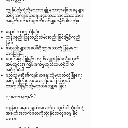
ကျွန်ုပ်တို့ကဲ့သို့သောအချို့သောအခြေအနေများ
အတွက်ကျန်းမာရေးနှင့်ပတ်သက်သောသတင်း
အချက်အလက်များကိုသင်မျှဝေနိုင်ပါသည်။
ရောဂါကာကွယ်ခြင်း
ကုန်ပစ္စည်းပြန်လည်သိမ်းဆည်းခြင်းဖြင့်ကူညီ
ခြင်း
ဆေးဝါးများအပေါ်ဆိုးရွားသောတုံ့ပြန်မှုများ
တင်ပြခြင်း
မဖွယ်မရာပြုခြင်း၊ လျစ်လျူရှုခြင်းသို့မဟုတ်
အိမ်တွင်းအကြမ်းဖက်မှုဟုသံသယရှိပါက
အစီရင်ခံပါ
မည်သူမဆို၏ကျန်းမာရေးသို့မဟုတ်လုံခြုံရေး
အတွက်ကြီးလေးသောခြိမ်းခြောက်မှုကို
ကာကွယ်ခြင်းသို့မဟုတ်လျှော့ချခြင်း
သုတေသနလုပ်ပါ
ကျန်းမာရေးအချက်အလက်အတွက်ငါတို့မင်းရဲ့
အချက်အလက်တွေကိုသုံးနိုင်သလိုဝေမျှနိုင်
တယ်။