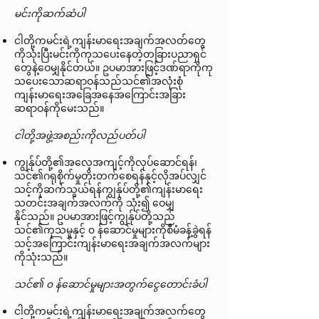
မင်းကိုဆက်ဆံပါ
ငါတို့ကမင်းရဲ့ကျန်းမာရေးအချက်အလတ်တွေ
ကိုသုံးပြီးမင်းကိုကုသပေးနေတဲ့တခြားပညာရှင်
တွေနဲ့ဝေမျှနိုင်တယ်။ ဥပမာအားဖြင့်ဒဏ်ရာကိုကု
သပေးသောဆရာဝန်သည်သင်၏အလုံးစုံ
ကျန်းမာရေးအခြေအနေအကြောင်းအခြား
ဆရာဝန်ကိုမေးသည်။
ငါတို့အဖွဲ့အစည်းကိုလည်ပတ်ပါ
ကျွန်ုပ်တို့၏အလေ့အကျင့်ကိုလုပ်ဆောင်ရန်၊
သင်၏ဂရုစိုက်မှုတိုးတက်စေရန်နှင့်လိုအပ်လျှင်
သင့်ကိုဆက်သွယ်ရန်ကျွန်ုပ်တို့၏ကျန်းမာရေး
သတင်းအချက်အလက်ကို သုံး၍ ဝေမျှ
နိုင်သည်။ ဥပမာအားဖြင့်ကျွန်ုပ်တို့သည်
သင်၏ကုသမှုနှင့် ၀ န်ဆောင်မှုများကိုစီမံခန့်ခွဲရန်
သင့်အကြောင်းကျန်းမာရေးအချက်အလက်များ
ကိုသုံးသည်။
သင်၏ ၀ န်ဆောင်မှုများအတွက်ငွေတောင်းခံပါ
ငါတို့ကမင်းရဲ့ကျန်းမာရေးအချက်အလက်တွေ