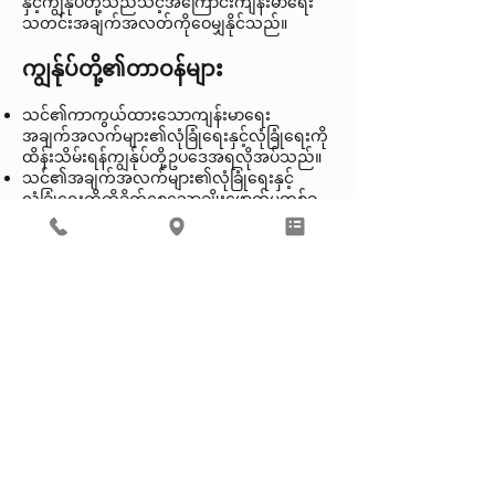
နှင့်ကျွန်ုပ်တို့သည်သင့်အကြောင်းကျန်းမာရေး
သတင်းအချက်အလတ်ကိုဝေမျှနိုင်သည်။
ကျွန်ုပ်တို့၏တာဝန်များ
သင်၏ကာကွယ်ထားသောကျန်းမာရေး
အချက်အလက်များ၏လုံခြုံရေးနှင့်လုံခြုံရေးကို
ထိန်းသိမ်းရန်ကျွန်ုပ်တို့ဥပဒေအရလိုအပ်သည်။
သင်၏အချက်အလက်များ၏လုံခြုံရေးနှင့်
လုံခြုံရေးကိုထိခိုက်စေသောချိုးဖောက်မှုတစ်ခု
ဖြစ်ပွားလျှင်ကျွန်ုပ်တို့သင့်အားချက်ချင်း
အကြောင်းကြားပေးပါမည်။
ကျွန်ုပ်တို့သည်ဤသတိပေးချက်တွင်ဖော်ပြထား
သည့်တာဝန်များနှင့်ပုဂ္ဂိုလ်ရေးဆိုင်ရာ
အလေ့အကျင့်များကိုလိုက်နာပြီး၎င်းအားမိတ္တူ
တစ်စောင်ပေးရမည်။
မင်းကငါတို့ကိုစာရေးလို့မရဘူးဆိုတာဒီနေရာမှာ
ဖော်ပြထားသလိုမဟုတ်ရင်မင်းရဲ့
အချက်အလက်တွေကိုငါတို့သုံးတာဒါမှမဟုတ်
ဝေမျှမှာမဟုတ်ဘူး။ ငါတို့လုပ်နိုင်တယ်လို့မင်း
ပြောရင်မင်းစိတ်ကိုအချိန်မရွေးပြောင်းနိုင်တယ်။
သင်စိတ်ပြောင်းလျှင်စာရေးခြင်းဖြင့်ကျွန်ုပ်တို့ကို
အသိပေးပါ။