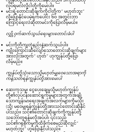
ကျွန်ုပ်တို့အားတောင်းခံနိုင်သည်။ ဒါကိုဘယ်လို
လုပ်ရမလဲလို့ငါတို့ကိုမေးပါ။
မင်းရဲ့တောင်းဆိုချက်ကိုငါတို့က“ မဟုတ်ဘူး”
လို့ပြောနိုင်ပေမဲ့ရက်ပေါင်း ၆၀ အတွင်းဘာ
ကြောင့်ရေးလဲဆိုတာမင်းကိုပြောလိမ့်မယ်။
လျှို့ဝှက်ဆက်သွယ်ရေးများတောင်းခံပါ
မင်းကိုတိကျတဲ့နည်းနဲ့ဆက်သွယ်ပါ။
ကျိုးကြောင်းဆီလျော်သောတောင်းဆိုချက်များ
အားလုံးအတွက်“ ဟုတ်” ဟုကျွန်ုပ်တို့ပြော
လိမ့်မည်။
ကျွန်ုပ်တို့သုံးသောသို့မဟုတ်မျှဝေသောအရာကို
ကန့်သတ်ရန်ကျွန်ုပ်တို့အားမေးပါ
ဆေးကုသမှု၊ ငွေပေးချေမှုသို့မဟုတ်ကျွန်ုပ်
တို့၏လုပ်ငန်းဆောင်ရွက်မှုများအတွက်အချို့
သောကျန်းမာရေးအချက်အလက်များကိုမသုံး
(သို့) မဝေမျှရန်ကျွန်ုပ်တို့အားသင်တောင်းဆိုနိုင်
ပါသည်။ သင်၏တောင်းဆိုချက်ကိုကျွန်ုပ်တို့
သဘောတူရန်မလိုအပ်ပါ၊ ၎င်းသည်
သင်၏ဂရုစိုက်မှုကိုထိခိုက်စေမည်ဆိုလျှင်“
မဟုတ်ဘူး” ဟုပြောနိုင်ပါသည်။