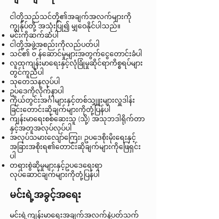
ငါတို့သည်သင်တို့၏အချက်အလက်များကို
ကျွန်ုပ်တို့ အသုံးပြု၍ မျှဝေနိုင်ပါသည်။
မင်းကိုဆက်ဆံပါ
ငါတို့အဖွဲ့အစည်းကိုလည်ပတ်ပါ
သင်၏ ၀ န်ဆောင်မှုများအတွက်ငွေတောင်းခံပါ
လူထုကျန်းမာရေးနှင့်လုံခြုံမှုဆိုင်ရာကိစ္စရပ်များ
တွင်ကူညီပါ
သုတေသနလုပ်ပါ
ဥပဒေကိုလိုက်နာပါ
ကိုယ်တွင်းအင်္ဂါများနှင့်တစ်သျှူးများလှူဒါန်း
ခြင်းတောင်းဆိုချက်များကိုတုံ့ပြန်ပါ
ကျန်းမာရေးစစ်ဆေးသူ (သို့) အသုဘဒါရိုက်တာ
နှင့်အတူအလုပ်လုပ်ပါ
အလုပ်သမားလျော်ကြေး၊ ဥပဒေစိုးမိုးရေးနှင့်
အခြားအစိုးရ၏တောင်းဆိုချက်များကိုဖြေရှင်း
ပါ
တရားစွဲဆိုမှုများနှင့်ဥပဒေရေးရာ
လုပ်ဆောင်ချက်များကိုတုံ့ပြန်ပါ
မင်းရဲ့အခွင့်အရေး
မင်းရဲ့ကျန်းမာရေးအချက်အလက်နဲ့ပတ်သက်