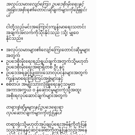
အလုပ်သမားလျော်ကြေး၊ ဥပဒေစိုးမိုးရေးနှင့်
အခြားအစိုးရ၏တောင်းဆိုချက်များကိုဖြေရှင်း
ပါ
ငါတို့သည်မင်းအကြောင်းကျန်းမာရေးသတင်း
အချက်အလက်ကိုသုံးနိုင်သည် (သို့) မျှဝေ
နိုင်သည်။
အလုပ်သမားများ၏လျော်ကြေးတောင်းဆိုမှုများ
အတွက်
ဥပဒေစိုးမိုးရေးရည်ရွယ်ချက်အတွက်သို့မဟုတ်
ဥပဒေစိုးမိုးရေးအရာရှိတစ် ဦး နှင့်
ဥပဒေအရခွင့်ပြုထားသောလုပ်ငန်းများအတွက်
ကျန်းမာရေးကြီးကြပ်အဖွဲ့များနှင့်
စစ်တပ်၊ အမျိုးသားလုံခြုံရေးနှင့်သမ္မတ
အကာအကွယ် ၀ န်ဆောင်မှုများကဲ့သို့အထူး
အစိုးရလုပ်ဆောင်ချက်များအတွက်
တရားစွဲဆိုမှုများနှင့်ဥပဒေရေးရာ
လုပ်ဆောင်ချက်များကိုတုံ့ပြန်ပါ
တရားရုံးသို့မဟုတ်အုပ်ချုပ်ရေးအမိန့်ကိုတုံ့ပြန်
သည့်အနေနှင့်ဆင့်ခေါ်စာကိုတုန့်ပြန်သည့်အနေ