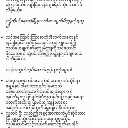
ကြောင်းဆီလျော်ပြီးကုန်ကျစရိတ်ကိုကောက်ခံ
လိမ့်မယ်။
ဤကိုယ်ရေးလုံခြုံမှုသတိပေးချက်မိတ္တူကိုရယူ
ပါ
သင်အကြောင်းကြားစာကိုအီလက်ထရောနစ်
နည်းဖြင့်လက်ခံရန်သဘောတူခဲ့လျှင်ပင်ဤ
သတိပေးချက်၏စက္ကူမိတ္တူကိုသင်တောင်း
နိုင်သည်။ ငါတို့မင်းကိုစက္ကူမိတ္တူချက်ချင်းပေး
ပါလိမ့်မယ်။
သင့်အတွက်လုပ်ဆောင်မည့်သူကိုရွေးပါ
မင်းမှာတစ်စုံတစ်ယောက်ရဲ့ဆေးဘက်ဆိုင်ရာ
ရှေ့နေပါဝါပေးထားရင်ဒါမှမဟုတ်
တစ်ယောက်ယောက်ကမင်းရဲ့တရား ၀ င်
အုပ်ထိန်းသူဖြစ်ရင်အဲဒီလူကမင်းရဲ့အခွင့်အရေး
တွေကိုအသုံးချပြီးမင်းရဲ့ကျန်းမာရေး
အချက်အလက်တွေကိုရွေးချယ်နိုင်တယ်။
လူတစ် ဦး သည်ဤအခွင့်အာဏာကိုပိုင်ဆိုင်ထား
ပြီးကျွန်ုပ်တို့မည်သည့်အရေးယူမှုမဆိုမ
လုပ်ဆောင်မီသင့်အတွက်ဆောင်ရွက်ပေးနိုင်