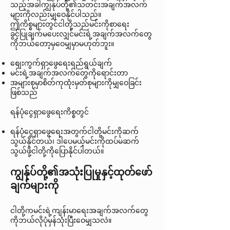
သည့်အခါကျွန်ုပ်တို့၏သတင်းအချက်အလက်
များကိုလည်းမျှဝေနိုင်ပါသည်။
ဤကိစ္စများတွင်ငါတို့သည်မင်းကိုစာရေး
ခွင့်ပြုချက်မပေးလျှင်မင်းရဲ့အချက်အလက်တွေ
ကိုဘယ်တော့မှဝေမျှမှာမဟုတ်ဘူး။
စျေးကွက်ရှာဖွေရေးရည်ရွယ်ချက်
မင်းရဲ့အချက်အလက်တွေကိုရောင်းတာ
အများစုမှာစိတ်ကုထုံးမှတ်စုများကိုမျှဝေခြင်း
ဖြစ်သည်
ရန်ပုံငွေရှာဖွေရေးကိစ္စတွင်
ရန်ပုံငွေရှာဖွေရေးအတွက်ငါတို့မင်းကိုဆက်
သွယ်နိုင်တယ်၊ ဒါပေမယ့်မင်းကိုထပ်မဆက်
သွယ်ဖို့ငါတို့ကိုပြောနိုင်ပါတယ်။
ကျွန်ုပ်တို့၏အသုံးပြုမှုနှင့်ထုတ်ဖော်
ချက်များကို
ငါတို့ကမင်းရဲ့ကျန်းမာရေးအချက်အလက်တွေ
ကိုဘယ်လိုပုံမှန်သုံးပြီးဝေမျှသလဲ။