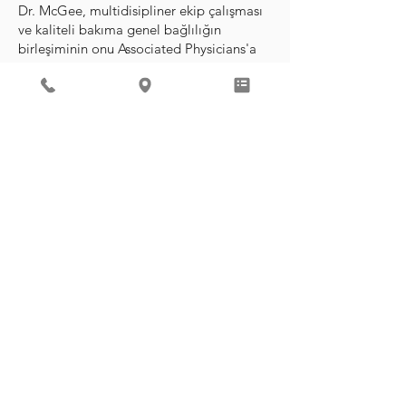
Dr. McGee, multidisipliner ekip çalışması
ve kaliteli bakıma genel bağlılığın
birleşiminin onu Associated Physicians'a
çektiğini söylüyor.
“Doktorların hastalarını ve birbirlerinin
hastalarını gerçekten iyi tanımaları beni
heyecanlandırdı” diyor. "Buradaki tüm
çocuk doktorları, hastalara en iyi bakımı
vermek için ellerinden gelen her şeyi
yapmaya kararlıdır. Ve multidisipliner bir
tıbbi uygulama olduğu için, bir beslenme
uzmanı ve bir fizyoterapist gibi sahadaki
sağlık uzmanları, bütünsel hasta bakımı
sağlamak için doktorlarla kolayca işbirliği
yapabilir.”
REVIEW ME