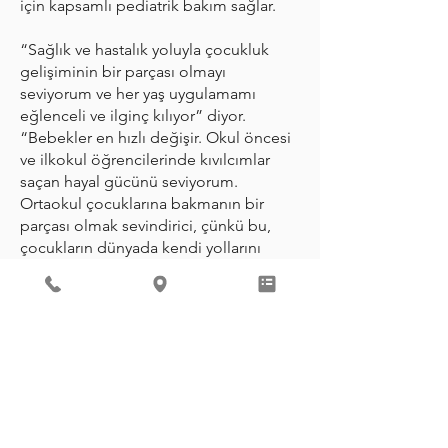
için kapsamlı pediatrik bakım sağlar.
“Sağlık ve hastalık yoluyla çocukluk
gelişiminin bir parçası olmayı
seviyorum ve her yaş uygulamamı
eğlenceli ve ilginç kılıyor” diyor.
“Bebekler en hızlı değişir. Okul öncesi
ve ilkokul öğrencilerinde kıvılcımlar
saçan hayal gücünü seviyorum.
Ortaokul çocuklarına bakmanın bir
parçası olmak sevindirici, çünkü bu,
çocukların dünyada kendi yollarını
hissetmeye başladıkları çağdır. Ve lise
öğrencilerinin sağlıklı hedefler
belirlemelerine ve bu hedeflere
ulaşmalarına yardımcı olmak
ödüllendiricidir.
Bir ekip çalışması yaklaşımı ve çok
uzmanlıklı bakım sağlama konusundaki
olağanüstü itibarı, Dr. Marchant'ı