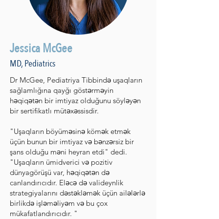
Jessica McGee
MD, Pediatrics
Dr McGee, Pediatriya Tibbində uşaqların
sağlamlığına qayğı göstərməyin
həqiqətən bir imtiyaz olduğunu söyləyən
bir sertifikatlı mütəxəssisdir.
"Uşaqların böyüməsinə kömək etmək
üçün bunun bir imtiyaz və bənzərsiz bir
şans olduğu məni heyran etdi" dedi.
"Uşaqların ümidverici və pozitiv
dünyagörüşü var, həqiqətən də
canlandırıcıdır. Eləcə də valideynlik
strategiyalarını dəstəkləmək üçün ailələrlə
birlikdə işləməliyəm və bu çox
mükafatlandırıcıdır. "