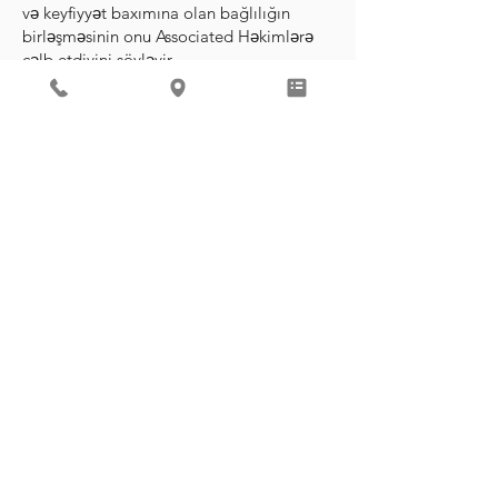
və keyfiyyət baxımına olan bağlılığın
birləşməsinin onu Associated Həkimlərə
cəlb etdiyini söyləyir.
"Həkimlərin xəstələrini və bir -birlərinin
xəstələrini həqiqətən yaxşı tanıdıqları
üçün həyəcanlandım" deyir. "Buradakı
bütün pediatrlar xəstələrə ən yaxşı qayğı
göstərmək üçün əllərindən gələni etməyə
qərarlıdırlar. Çoxşaxəli bir tibbi təcrübə
olduğu üçün, qidalanma mütəxəssisi və
fiziki terapevt kimi yerdəki sağlamlıq
mütəxəssisləri, xəstələrə vahid bir müalicə
təmin etmək üçün asanlıqla həkimlərlə
əməkdaşlıq edə bilərlər. "
REVIEW ME