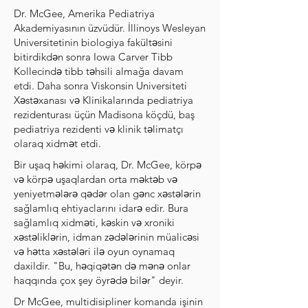
Dr. McGee, Amerika Pediatriya
Akademiyasının üzvüdür. İllinoys Wesleyan
Universitetinin biologiya fakültəsini
bitirdikdən sonra Iowa Carver Tibb
Kollecində tibb təhsili almağa davam
etdi. Daha sonra Viskonsin Universiteti
Xəstəxanası və Klinikalarında pediatriya
rezidenturası üçün Madisona köçdü, baş
pediatriya rezidenti və klinik təlimatçı
olaraq xidmət etdi.
Bir uşaq həkimi olaraq, Dr. McGee, körpə
və körpə uşaqlardan orta məktəb və
yeniyetmələrə qədər olan gənc xəstələrin
sağlamlıq ehtiyaclarını idarə edir. Bura
sağlamlıq xidməti, kəskin və xroniki
xəstəliklərin, idman zədələrinin müalicəsi
və hətta xəstələri ilə oyun oynamaq
daxildir. "Bu, həqiqətən də mənə onlar
haqqında çox şey öyrədə bilər" deyir.
Dr McGee, multidisipliner komanda işinin