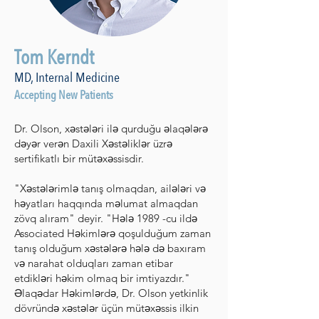
Tom Kerndt
MD, Internal Medicine
Accepting New Patients
Dr. Olson, xəstələri ilə qurduğu əlaqələrə
dəyər verən Daxili Xəstəliklər üzrə
sertifikatlı bir mütəxəssisdir.
"Xəstələrimlə tanış olmaqdan, ailələri və
həyatları haqqında məlumat almaqdan
zövq alıram" deyir. "Hələ 1989 -cu ildə
Associated Həkimlərə qoşulduğum zaman
tanış olduğum xəstələrə hələ də baxıram
və narahat olduqları zaman etibar
etdikləri həkim olmaq bir imtiyazdır."
Əlaqədar Həkimlərdə, Dr. Olson yetkinlik
dövründə xəstələr üçün mütəxəssis ilkin