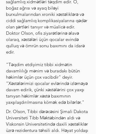
sağlamlıq xidmətləri təqdim edir. O,
boğaz ağrısı və ayaq biləyi
burxulmalarından xroniki xəstəliklərə və
ciddi sağlamlıq komplikasiyalarına qədər
olan şərtləri tanıyır və müalicə edir.
Doktor Olson, ofis ziyarətlərinə əlavə
olaraq, xəstələri üçün qocalar evində
qulluq və ömrün sonu baxımını da idarə
edir.
"Təqdim etdiyimiz tibbi xidmətin
davamlılığı mənim və buradakı bütün
həkimlər üçün çox vacibdir" deyir.
"Xəstələrimizi qocalar evlərində izləməyə
davam edirik, çünki xəstələrini çox yaxşı
tanıyan həkimlər xəstə baxımının
yaxşılaşdırılmasına kömək edə bilərlər."
Dr. Olson, Tibbi dərəcəsini Şimali Dakota
Universiteti Tibb Məktəbindən aldı və
Viskonsin Universitetində daxili xəstəliklər
üzrə rezidentura təhsili aldı. Həyat yoldaşı