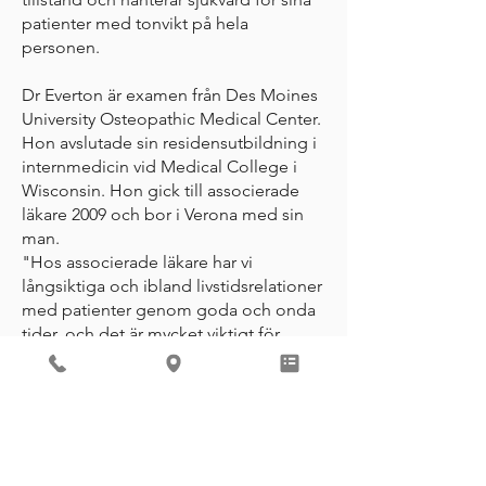
patienter med tonvikt på hela
personen.
Dr Everton är examen från Des Moines
University Osteopathic Medical Center.
Hon avslutade sin residensutbildning i
internmedicin vid Medical College i
Wisconsin. Hon gick till associerade
läkare 2009 och bor i Verona med sin
man.
"Hos associerade läkare har vi
långsiktiga och ibland livstidsrelationer
med patienter genom goda och onda
tider, och det är mycket viktigt för
mig", säger Dr Everton. "Det är ett
mycket traditionellt och optimalt
medicinskt partnerskap."
REVIEW ME