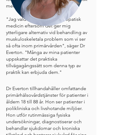
medicin.
"Jag valde utbildning i osteopatisk
medicin eftersom det ger mig
ytterligare alternativ vid behandling av
muskuloskeletala problem som vi ser
så ofta inom primärvården", säger Dr
Everton. "Många av mina patienter
uppskattar det praktiska
tillvägagångssätt som denna typ av
praktik kan erbjuda dem."
Dr Everton tillhandahåller omfattande
primärhälsovårdstjänster för patienter i
åldern 18 till 88 år. Hon ser patienter i
polikliniska och livshotande miljöer.
Hon utför rutinmässiga fysiska
undersökningar, diagnostiserar och
behandlar sjukdomar och kroniska
tillstånd och hanterar sjukvård för sina