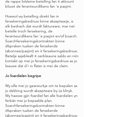
de rappe folsleine betelling fan it akkount
bliuwt de ferantwurdlikens fan 'e pasjint.
Hoewol wy betelling direkt fan in
fersekeringsbedriuw kinne akseptearje, is
elk bedrach dat wurdt faktureare, mar net
betelle troch fersekering, de
ferantwurdlikens fan 'e pasjint en/of boarch.
Soarchfersekeringskontrakten binne
ôfspraken tusken de fersekerde
(abonnee/pasjint) en it fersekeringsbedriuw.
Betelje asjebleaft it oerbleaune saldo en nim
kontakt op mei jo fersekeringsbedriuw as jo
leauwe dat d'r in flater is mei de claim.
Jo foardielen begripe
Wy sille mei jo gearwurkje om te bepalen as
jo dekking wurdt aksepteare by ús klinyk.
Wy hawwe gjin foardiel fan alle foardielen yn
ferbân mei jo bepaalde plan.
Soarchfersekeringskontrakten binne
ôfspraken tusken de fersekerde
(abonnee/pasjint) en it fersekeringsbedriuw.