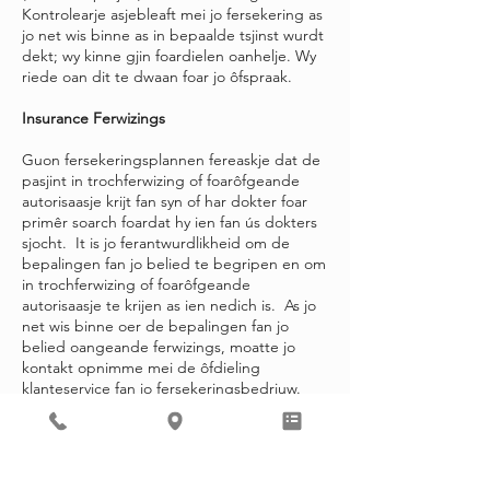
Kontrolearje asjebleaft mei jo fersekering as
jo net wis binne as in bepaalde tsjinst wurdt
dekt; wy kinne gjin foardielen oanhelje. Wy
riede oan dit te dwaan foar jo ôfspraak.
Insurance Ferwizings
Guon fersekeringsplannen fereaskje dat de
pasjint in trochferwizing of foarôfgeande
autorisaasje krijt fan syn of har dokter foar
primêr soarch foardat hy ien fan ús dokters
sjocht. It is jo ferantwurdlikheid om de
bepalingen fan jo belied te begripen en om
in trochferwizing of foarôfgeande
autorisaasje te krijen as ien nedich is. As jo
net wis binne oer de bepalingen fan jo
belied oangeande ferwizings, moatte jo
kontakt opnimme mei de ôfdieling
klanteservice fan jo fersekeringsbedriuw.
Self-Pay Patients
As jo gjin fersekering hawwe en fan plan