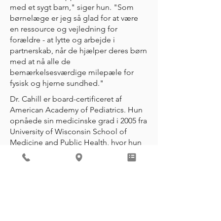
med et sygt barn," siger hun. "Som
børnelæge er jeg så glad for at være
en ressource og vejledning for
forældre - at lytte og arbejde i
partnerskab, når de hjælper deres børn
med at nå alle de
bemærkelsesværdige milepæle for
fysisk og hjerne sundhed."
Dr. Cahill er board-certificeret af
American Academy of Pediatrics. Hun
opnåede sin medicinske grad i 2005 fra
University of Wisconsin School of
Medicine and Public Health, hvor hun
blev tildelt Donald Worden Memorial
Scholarship for fremragende
hengivenhed til andres omsorg og
komfort. Hun afsluttede sit ophold på
UW og tjente på skolen som adjunkt i
pædiatri fra 2008 til 2011.