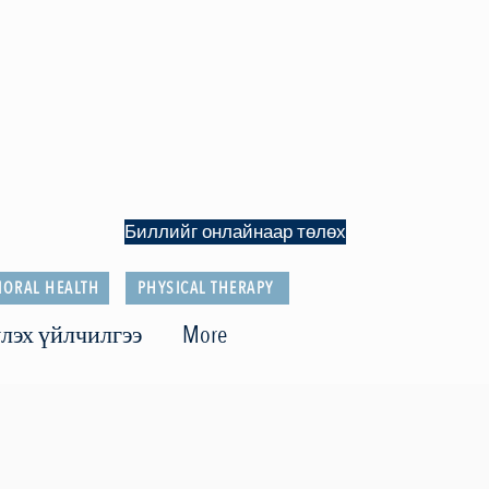
Биллийг онлайнаар төлөх
IORAL HEALTH
PHYSICAL THERAPY
лэх үйлчилгээ
More