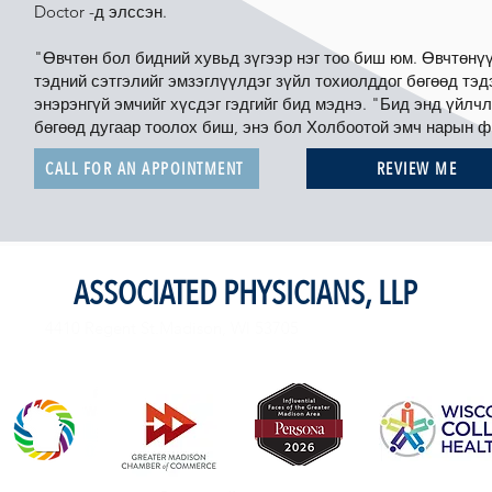
Doctor -д элссэн.
"Өвчтөн бол бидний хувьд зүгээр нэг тоо биш юм. Өвчтөнү
тэдний сэтгэлийг эмзэглүүлдэг зүйл тохиолддог бөгөөд тэд
энэрэнгүй эмчийг хүсдэг гэдгийг бид мэднэ. "Бид энд үйлч
бөгөөд дугаар тоолох биш, энэ бол Холбоотой эмч нарын 
CALL FOR AN APPOINTMENT
REVIEW ME
ASSOCIATED PHYSICIANS, LLP
4410 Regent St.Madison, WI 53705