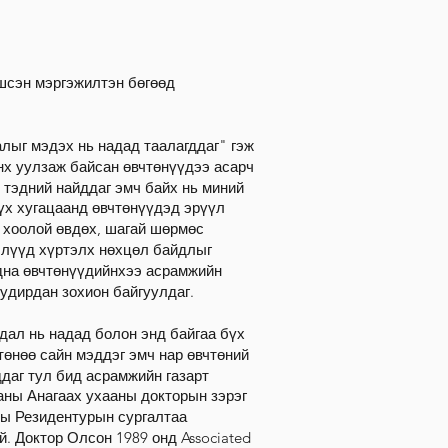
шсэн мэргэжилтэн бөгөөд
алыг мэдэх нь надад таалагддаг" гэж
анх уулзаж байсан өвчтөнүүдээ асарч
 тэдний найддаг эмч байх нь миний
үх хугацаанд өвчтөнүүдэд эрүүл
 хоолой өвдөх, шагай шөрмөс
рэлүүд хүртэлх нөхцөл байдлыг
дна өвчтөнүүдийнхээ асрамжийн
удирдан зохион байгуулдаг.
дал нь надад болон энд байгаа бүх
өнөө сайн мэддэг эмч нар өвчтөний
даг тул бид асрамжийн газарт
аны Анагаах ухааны докторын зэрэг
ны Резидентурын сургалтаа
й. Доктор Олсон 1989 онд Associated