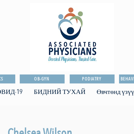
CS
OB-GYN
PODIATRY
BEHAV
ВИД-19
БИДНИЙ ТУХАЙ
Өвчтөнд үзүү
Chelsea Wilson