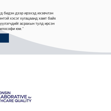
үд бидэн дээр ирэхэд ихэвчлэн
энтэй хэсэг хугацаанд хамт байх
лүүлэгчдийг асрахын тулд ирсэн
философи юм."