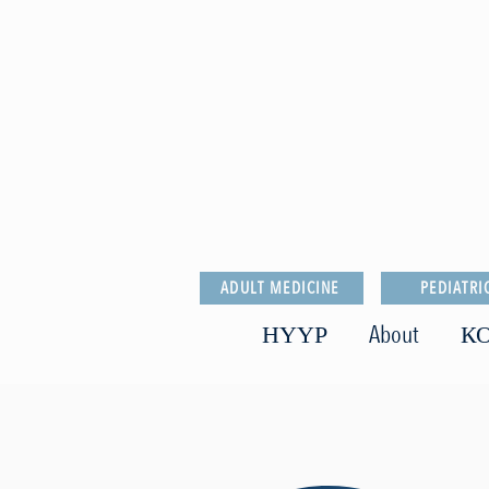
ADULT MEDICINE
PEDIATRI
НҮҮР
About
КО