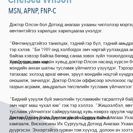
MSN, APNP, FNP-C
Доктор Олсон бол Дотоод анагаах ухааны чиглэлээр мэргэ
өвчтөнтэйгээ харилцах харилцаагаа үнэлдэг.
"Өвчтөнүүдтэйгээ танилцах, тэдний гэр бүл, тэдний амьдр
тэр хэлэв. "Би 1989 онд холбогдох эмч нартай уулзахдаа 
байгаа хэвээр байгаа бөгөөд санаа зовох зүйл тохиолдоход
Холбогдох эмч нарын хувьд доктор Олсон насанд хүрсэн б
хувьд завшаан юм."
мэндийн анхан шатны тусламж үйлчилгээ үзүүлдэг. Тэрээр
татахаас эхлээд архаг өвчин, эрүүл мэндийн ноцтой хүнд
оношилж, эмчилдэг. Доктор Олсон оффисоор зочлохоос га
газрын асрамж, амьдралын төгсгөлийн тусламж үйлчилгээг 
"Бидний үзүүлж буй эмнэлгийн тусламжийн тасралтгүй бай
эмч нарт маш чухал юм" гэж тэр хэллээ. "Жишээлбэл, өвчт
тусламж үйлчилгээг сайжруулахад хувь нэмрээ оруулж чад
Доктор Олсон Хойд Дакотагийн Их Сургуулийн Анагаах Уха
өвчтөнүүдээ үргэлжлүүлэн дагаж мөрдөж байна."
хамгаалж, Висконсины Их Сургуульд Дотоод Анагаах Ухаа
дүүргэсэн. Эхнэртэйгээ гурван том хүүхэд, долоон ач зээтэ