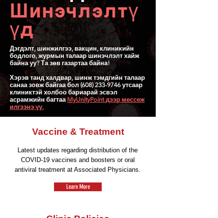
Шинэчлэлтү
үд
Дэгдэлт, шинжилгээ, вакцин, клиникийн
бодлого, журмын талаар шинэчлэлт хайж
байна уу? Та зөв газартаа байна!
Хэрэв танд халдвар, шинж тэмдгийн талаар
санаа зовж байгаа бол
(608) 233-9746
утсаар
клиниктэй холбоо бариарай эсвэл
асрамжийн багтаа
MyUnityPoint дээр мессеж
илгээнэ үү.
Vaccine & Treatment
Latest updates regarding distribution of the
COVID-19 vaccines and boosters or oral
antiviral treatment at Associated Physicians.
Learn More