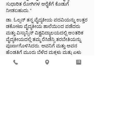
ಸುಧಾರಿತ ರೋಗಿಗಳ ಆರೈಕೆಗೆ ಕೊಡುಗೆ
ನೀಡಬಹುದು."
ಡಾ. ಓಲ್ಸನ್ ತನ್ನ ವೈದ್ಯಕೀಯ ಪದವಿಯನ್ನು ಉತ್ತರ
ಡಕೋಟಾ ವೈದ್ಯಕೀಯ ಶಾಲೆಯಿಂದ ಪಡೆದರು
ಮತ್ತು ವಿಸ್ಕಾನ್ಸಿನ್ ವಿಶ್ವವಿದ್ಯಾಲಯದಲ್ಲಿ ಆಂತರಿಕ
ವೈದ್ಯಕೀಯದಲ್ಲಿ ತಮ್ಮ ರೆಸಿಡೆನ್ಸಿ ತರಬೇತಿಯನ್ನು
ಪೂರ್ಣಗೊಳಿಸಿದರು. ಅವನಿಗೆ ಮತ್ತು ಅವನ
ಹೆಂಡತಿಗೆ ಮೂರು ಬೆಳೆದ ಮಕ್ಕಳು ಮತ್ತು ಏಳು
ಮೊಮ್ಮಕ್ಕಳು ಇದ್ದಾರೆ. ಡಾ. ಓಲ್ಸನ್ 1989 ರಲ್ಲಿ
ಅಸೋಸಿಯೇಟೆಡ್ ವೈದ್ಯರನ್ನು ಸೇರಿದರು.
"ರೋಗಿಯು ನಮಗೆ ಕೇವಲ ಸಂಖ್ಯೆಯಲ್ಲ.
ರೋಗಿಗಳು ನಮ್ಮನ್ನು ನೋಡಲು ಬಂದಾಗ,
ಸಾಮಾನ್ಯವಾಗಿ ಏನಾದರೂ ಅವರಿಗೆ
ಅಸಮಾಧಾನವನ್ನುಂಟುಮಾಡುತ್ತದೆ ಎಂದು ನಮಗೆ
ತಿಳಿದಿದೆ, ಮತ್ತು ಅವರು ಸಹಾನುಭೂತಿಯ
ವೈದ್ಯರನ್ನು ಬಯಸುತ್ತಾರೆ, ಅವರು ಅವರೊಂದಿಗೆ
ಸ್ವಲ್ಪ ಸಮಯ ಕಳೆಯಲಿದ್ದಾರೆ ಎಂದು ಅವರು
ಹೇಳುತ್ತಾರೆ. "ನಾವು ಇಲ್ಲಿರುವುದು ರೋಗಿಗಳ
ಆರೈಕೆಗಾಗಿ, ಸಂಖ್ಯೆ-ಕೌಂಟರ್‌ಗಳಲ್ಲ, ಮತ್ತು ಅದು