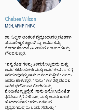
Chelsea Wilson
MSN, APNP, FNP-C
ಡಾ. ಓಲ್ಸನ್ ಆಂತರಿಕ ವೈದ್ಯಕೀಯದಲ್ಲಿ ಬೋರ್ಡ್-
ಪ್ರಮಾಣೀಕೃತ ತಜ್ಞರಾಗಿದ್ದು, ಅವರು ತಮ್ಮ
ರೋಗಿಗಳೊಂದಿಗೆ ನಿರ್ಮಿಸುವ ಸಂಬಂಧಗಳನ್ನು
ಗೌರವಿಸುತ್ತಾರೆ.
"ನನ್ನ ರೋಗಿಗಳನ್ನು ತಿಳಿದುಕೊಳ್ಳುವುದು ಮತ್ತು
ಅವರ ಕುಟುಂಬಗಳು ಮತ್ತು ಅವರ ಜೀವನದ ಬಗ್ಗೆ
ಕಲಿಯುವುದನ್ನು ನಾನು ಆನಂದಿಸುತ್ತೇನೆ" ಎಂದು
ಅವರು ಹೇಳುತ್ತಾರೆ. "ನಾನು 1989 ರಲ್ಲಿ ಮೊದಲ
ಬಾರಿಗೆ ಭೇಟಿಯಾದ ರೋಗಿಗಳನ್ನು
ನೋಡಿಕೊಳ್ಳುತ್ತಿದ್ದೇನೆ, ನಾನು ಅಸೋಸಿಯೇಟೆಡ್
ಫಿಸಿಶಿಯನ್ಸ್‌ಗೆ ಸೇರಿದಾಗ, ಮತ್ತು ಅವರು ಕಾಳಜಿ
ಹೊಂದಿರುವಾಗ ಅವರು ಎಣಿಸುವ
ವೈದ್ಯರಾಗಿರುವುದು ಒಂದು ಸವಲತ್ತು."