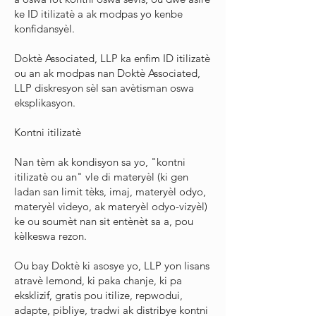
ke ID itilizatè a ak modpas yo kenbe
konfidansyèl.
Doktè Associated, LLP ka enfim ID itilizatè
ou an ak modpas nan Doktè Associated,
LLP diskresyon sèl san avètisman oswa
eksplikasyon.
Kontni itilizatè
Nan tèm ak kondisyon sa yo, "kontni
itilizatè ou an" vle di materyèl (ki gen
ladan san limit tèks, imaj, materyèl odyo,
materyèl videyo, ak materyèl odyo-vizyèl)
ke ou soumèt nan sit entènèt sa a, pou
kèlkeswa rezon.
Ou bay Doktè ki asosye yo, LLP yon lisans
atravè lemond, ki paka chanje, ki pa
eksklizif, gratis pou itilize, repwodui,
adapte, pibliye, tradwi ak distribye kontni