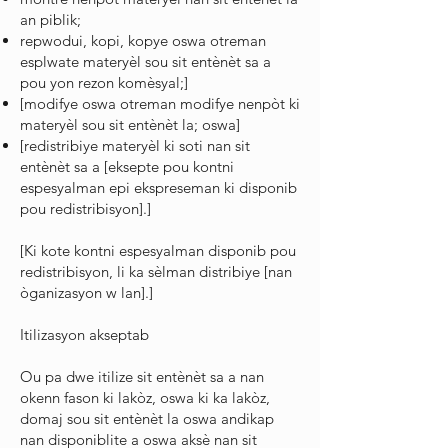
an piblik;
repwodui, kopi, kopye oswa otreman
esplwate materyèl sou sit entènèt sa a
pou yon rezon komèsyal;]
[modifye oswa otreman modifye nenpòt ki
materyèl sou sit entènèt la; oswa]
[redistribiye materyèl ki soti nan sit
entènèt sa a [eksepte pou kontni
espesyalman epi ekspreseman ki disponib
pou redistribisyon].]
[Ki kote kontni espesyalman disponib pou
redistribisyon, li ka sèlman distribiye [nan
òganizasyon w lan].]
Itilizasyon akseptab
Ou pa dwe itilize sit entènèt sa a nan
okenn fason ki lakòz, oswa ki ka lakòz,
domaj sou sit entènèt la oswa andikap
nan disponiblite a oswa aksè nan sit