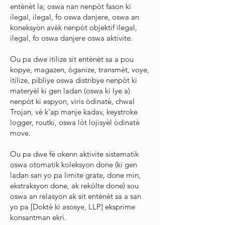
entènèt la; oswa nan nenpòt fason ki
ilegal, ilegal, fo oswa danjere, oswa an
koneksyon avèk nenpòt objektif ilegal,
ilegal, fo oswa danjere oswa aktivite.
Ou pa dwe itilize sit entènèt sa a pou
kopye, magazen, òganize, transmèt, voye,
itilize, pibliye oswa distribye nenpòt ki
materyèl ki gen ladan (oswa ki lye a)
nenpòt ki espyon, viris òdinatè, chwal
Trojan, vè k'ap manje kadav, keystroke
logger, routki, oswa lòt lojisyèl òdinatè
move.
Ou pa dwe fè okenn aktivite sistematik
oswa otomatik koleksyon done (ki gen
ladan san yo pa limite grate, done min,
ekstraksyon done, ak rekòlte done) sou
oswa an relasyon ak sit entènèt sa a san
yo pa [Doktè ki asosye, LLP] eksprime
konsantman ekri.