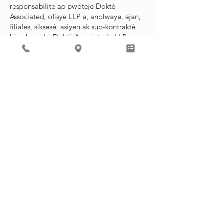
responsabilite ap pwoteje Doktè
Associated, ofisye LLP a, anplwaye, ajan,
filiales, siksesè, asiyen ak sub-kontraktè
kòm byen ke Doktè Associated , LLP.
Dispozisyon enforzab
Si nenpòt ki dispozisyon nan avètisman sit
entènèt sa a se oswa yo jwenn, yo pa ka
ranfòse anba lwa ki aplikab, ki pa pral
afekte ranfòsablite nan lòt dispozisyon ki
nan avètisman sit entènèt sa a.
Konpansasyon
Ou dedomaje Doktè ki asosye yo, LLP epi
angaje ou pou kenbe Doktè ki asosye yo,
LLP dedomaje kont nenpòt pèt, domaj,
depans, réskonsablité, ak depans (ki gen
ladan san limit depans legal ak nenpòt
kantite lajan ki peye pa Doktè ki asosye,