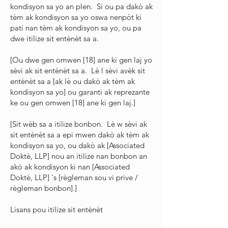
kondisyon sa yo an plen. Si ou pa dakò ak
tèm ak kondisyon sa yo oswa nenpòt ki
pati nan tèm ak kondisyon sa yo, ou pa
dwe itilize sit entènèt sa a.
[Ou dwe gen omwen [18] ane ki gen laj yo
sèvi ak sit entènèt sa a. Lè l sèvi avèk sit
entènèt sa a [ak lè ou dakò ak tèm ak
kondisyon sa yo] ou garanti ak reprezante
ke ou gen omwen [18] ane ki gen laj.]
[Sit wèb sa a itilize bonbon. Lè w sèvi ak
sit entènèt sa a epi mwen dakò ak tèm ak
kondisyon sa yo, ou dakò ak [Associated
Doktè, LLP] nou an itilize nan bonbon an
akò ak kondisyon ki nan [Associated
Doktè, LLP] 's [règleman sou vi prive /
règleman bonbon].]
Lisans pou itilize sit entènèt