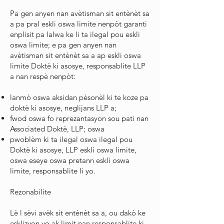
Pa gen anyen nan avètisman sit entènèt sa
a pa pral eskli oswa limite nenpòt garanti
enplisit pa lalwa ke li ta ilegal pou eskli
oswa limite; e pa gen anyen nan
avètisman sit entènèt sa a ap eskli oswa
limite Doktè ki asosye, responsablite LLP
a nan respè nenpòt:
lanmò oswa aksidan pèsonèl ki te koze pa
doktè ki asosye, neglijans LLP a;
fwod oswa fo reprezantasyon sou pati nan
Associated Doktè, LLP; oswa
pwoblèm ki ta ilegal oswa ilegal pou
Doktè ki asosye, LLP eskli oswa limite,
oswa eseye oswa pretann eskli oswa
limite, responsablite li yo.
Rezonabilite
Lè l sèvi avèk sit entènèt sa a, ou dakò ke
esklizyon yo ak limit nan responsablite ki