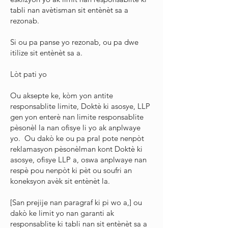
tabli nan avètisman sit entènèt sa a
rezonab.
Si ou pa panse yo rezonab, ou pa dwe
itilize sit entènèt sa a.
Lòt pati yo
Ou aksepte ke, kòm yon antite
responsablite limite, Doktè ki asosye, LLP
gen yon enterè nan limite responsablite
pèsonèl la nan ofisye li yo ak anplwaye
yo. Ou dakò ke ou pa pral pote nenpòt
reklamasyon pèsonèlman kont Doktè ki
asosye, ofisye LLP a, oswa anplwaye nan
respè pou nenpòt ki pèt ou soufri an
koneksyon avèk sit entènèt la.
[San prejije nan paragraf ki pi wo a,] ou
dakò ke limit yo nan garanti ak
responsablite ki tabli nan sit entènèt sa a