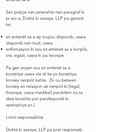
San prejije nan jeneralite nan paragraf ki
pi wo a, Doktè ki asosye, LLP pa garanti
ke:
sit entènèt sa a ap toujou disponib, oswa
disponib nan tout; oswa
enfòmasyon ki sou sit entènèt sa a konplè,
vre, egzat, oswa ki pa twonpe.
Pa gen anyen sou sit entènèt sa a
konstitye oswa vle di ke yo konstitye,
konsèy nenpòt kalite. [Si ou bezwen
konsèy an relasyon ak nenpòt ki [legal,
finansye, oswa medikal] pwoblèm ou ta
dwe konsilte yon pwofesyonèl ki
apwopriye yo.]
Limit responsablite
Doktè ki asosye, LLP pa pral responsab