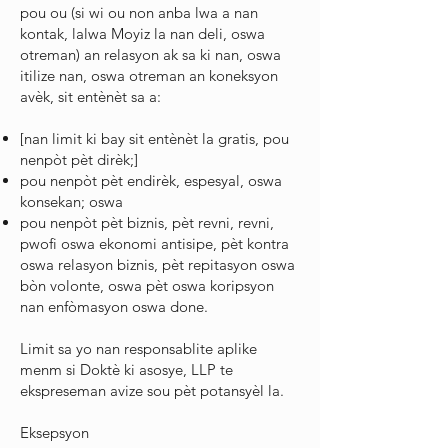
pou ou (si wi ou non anba lwa a nan
kontak, lalwa Moyiz la nan deli, oswa
otreman) an relasyon ak sa ki nan, oswa
itilize nan, oswa otreman an koneksyon
avèk, sit entènèt sa a:
[nan limit ki bay sit entènèt la gratis, pou
nenpòt pèt dirèk;]
pou nenpòt pèt endirèk, espesyal, oswa
konsekan; oswa
pou nenpòt pèt biznis, pèt revni, revni,
pwofi oswa ekonomi antisipe, pèt kontra
oswa relasyon biznis, pèt repitasyon oswa
bòn volonte, oswa pèt oswa koripsyon
nan enfòmasyon oswa done.
Limit sa yo nan responsablite aplike
menm si Doktè ki asosye, LLP te
ekspreseman avize sou pèt potansyèl la.
Eksepsyon