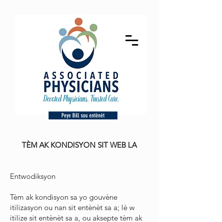
Peye Bill sou entènèt
TÈM AK KONDISYON SIT WEB LA
Entwodiksyon
Tèm ak kondisyon sa yo gouvène
itilizasyon ou nan sit entènèt sa a; lè w
itilize sit entènèt sa a, ou aksepte tèm ak