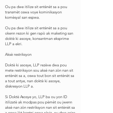
Ou pa dwe itilize sit entènèt sa a pou
transmèt oswa voye kominikasyon
komèsyal san espwa.
Ou pa dwe itilize sit entènèt sa a pou
okenn rezon ki gen rapò ak maketing san
doktè ki asosye, konsantman eksprime
LLP a ekri.
Aksè restriksyon
Doktè ki asosye, LLP rezève dwa pou
mete restriksyon sou aksè nan zòn nan sit
entènèt sa a, oswa tout bon sit entènèt sa
a tout antye, nan doktè ki asosye,
diskresyon LLP a.
Si Doktè Asosye yo, LLP ba ou yon ID
itilizatè ak modpas pou pèmèt ou jwenn
aksè nan zòn restriksyon nan sit entènèt sa
a oswa lòt kontni oswa sèvis, ou dwe asire