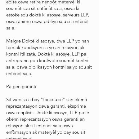
edite oswa retire nenpòt materyèl ki
soumèt sou sit entènèt sa a, oswa ki
estoke sou doktè ki asosye, serveurs LLP,
oswa anime oswa pibliye sou sit entènèt
sa a.
Malgre Doktè ki asosye, dwa LLP yo nan
tèm ak kondisyon sa yo an relasyon ak
kontni itilizatè, Doktè ki asosye, LLP pa
antreprann pou kontwole soumèt kontni
sa a, oswa piblikasyon kontni sa yo sou sit
entènèt sa a.
Pa gen garanti
Sit wèb sa a bay "tankou se" san okenn
reprezantasyon oswa garanti, eksprime
oswa enplisit. Doktè ki asosye, LLP pa fè
okenn reprezantasyon oswa garanti an
relasyon ak sit entènèt sa a oswa
enfòmasyon ak materyèl yo bay sou sit
entènèt sa a.