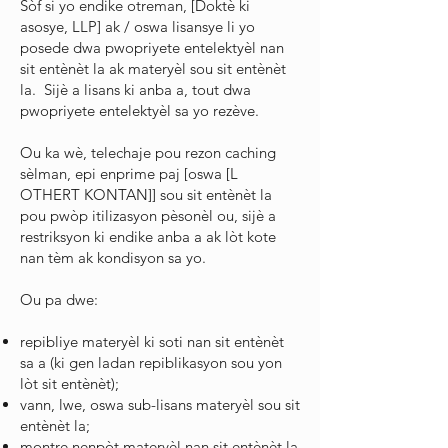
Sòf si yo endike otreman, [Doktè ki
asosye, LLP] ak / oswa lisansye li yo
posede dwa pwopriyete entelektyèl nan
sit entènèt la ak materyèl sou sit entènèt
la. Sijè a lisans ki anba a, tout dwa
pwopriyete entelektyèl sa yo rezève.
Ou ka wè, telechaje pou rezon caching
sèlman, epi enprime paj [oswa [L
OTHERT KONTAN]] sou sit entènèt la
pou pwòp itilizasyon pèsonèl ou, sijè a
restriksyon ki endike anba a ak lòt kote
nan tèm ak kondisyon sa yo.
Ou pa dwe:
repibliye materyèl ki soti nan sit entènèt
sa a (ki gen ladan repiblikasyon sou yon
lòt sit entènèt);
vann, lwe, oswa sub-lisans materyèl sou sit
entènèt la;
montre nenpòt materyèl nan sit entènèt la