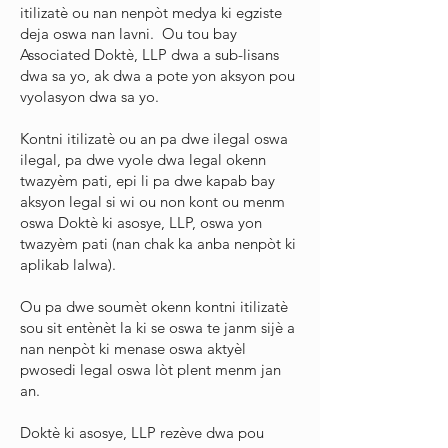
itilizatè ou nan nenpòt medya ki egziste
deja oswa nan lavni. Ou tou bay
Associated Doktè, LLP dwa a sub-lisans
dwa sa yo, ak dwa a pote yon aksyon pou
vyolasyon dwa sa yo.
Kontni itilizatè ou an pa dwe ilegal oswa
ilegal, pa dwe vyole dwa legal okenn
twazyèm pati, epi li pa dwe kapab bay
aksyon legal si wi ou non kont ou menm
oswa Doktè ki asosye, LLP, oswa yon
twazyèm pati (nan chak ka anba nenpòt ki
aplikab lalwa).
Ou pa dwe soumèt okenn kontni itilizatè
sou sit entènèt la ki se oswa te janm sijè a
nan nenpòt ki menase oswa aktyèl
pwosedi legal oswa lòt plent menm jan
an.
Doktè ki asosye, LLP rezève dwa pou