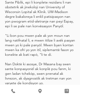
Sante Piblik, epi li konplete rezidans li nan
obstetrik ak jinekoloji nan University of
Wisconsin Lopital ak Klinik. UW-Madison
degre bakaloreya li enkli patisipasyon nan
yon pwogram etid-aletranje nan peyi Espay,
epi li se pale nan konvèsasyon Panyòl.
"Li bon pou mwen pale ak yon moun nan
lang natifnatal li, e mwen itilize li avèk pasyan
mwen yo ki pale panyòl. Mwen byen kontan
mwen ka ofri yo yon itil, siplemantè fason yo
konekte ak bati rapò, "li te di.
Nan Doktè ki asosye, Dr Masana bay swen
sante konpasyonèl ak konplè pou fanm, ki
gen ladan tchekòp, swen prenatal ak
livrezon, ak dyagnostik ak tretman nan yon
varyete de kondisyon yo.
“I love cooking, walking, listening to podcasts and
music, and spending time with my husband and
son.”
Dr. Birschbach believes that there are so many
things to love about Madison!