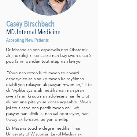
Casey Birschbach
MD, Internal Medicine
Accepting New Patients
Dr Masana se yon espesyalis nan Obstetrik
ak jinekoloji ki konsakre nan bay swen ekspè
pou fanm pandan tout etap nan lavi yo.
"Youn nan rezon ki fè mwen te chwazi
espesyalite sa a se ke mwen ka reyèlman
etabli yon relasyon ak pasyan mwen an," li te
di "Aplike syans ak medikaman nan pran
swen fanm ki soti nan adolesans nan fè pitit
ak nan ane pita yo se konsa agréable. Mwen
jwi tout aspè nan pratik mwen an - wè
pasyan nan klinik la, nan sal operasyon, nan
travay ak livrezon. Se yon privilèj. ”
Dr Masana touche degre medikal li nan
University of Wisconsin Lekòl Medsin ak