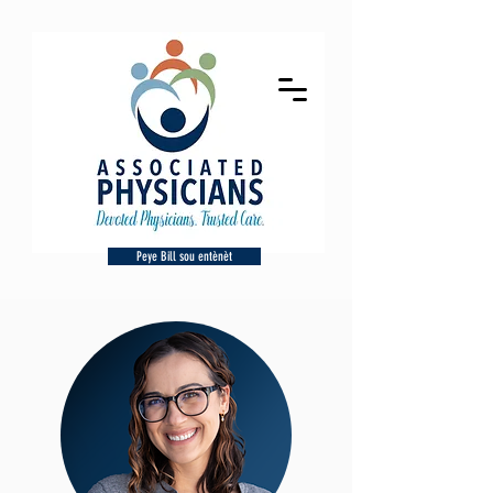
Peye Bill sou entènèt