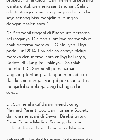
prosedur ginekologi, dan menemui seorang
wanita untuk pemeriksaan tahunan. Selalu
ada tantangan dan penghargaan baru, dan
saya senang bisa menjalin hubungan
dengan pasien saya.”
Dr. Schmehil tinggal di Fitchburg bersama
keluarganya. Dia dan suaminya menyambut
anak pertama mereka— Olivia Lynn (Livy)—
pada Juni 2014. Livy adalah cahaya hidup
mereka dan memelihara anjing keluarga,
Karloff, di ujung jari kakinya. Dia telah
memberi Dr. Schmehil pemahaman
langsung tentang tantangan menjadi ibu
dan keseimbangan yang diperlukan untuk
menjadi ibu pekerja yang bahagia dan
sehat.
Dr. Schmehil aktif dalam mendukung
Planned Parenthood dan Humane Society,
dan dia melayani di Dewan Direksi untuk
Dane County Medical Society, dan dia
terlibat dalam Junior League of Madison.
Schmehil lulus dari Fakultas Kedokteran dan