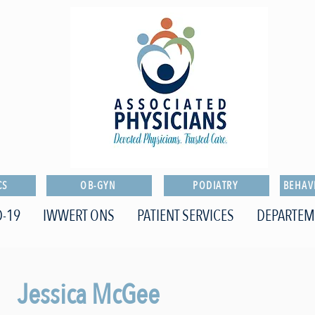
CS
OB-GYN
PODIATRY
BEHAV
-19
IWWERT ONS
PATIENT SERVICES
DEPARTEM
Jessica McGee