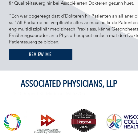
fir Qualitéitssuerg hir bei Associéierten Dokteren gezunn huet.
"Ech war opgereegt datt d'Dokteren hir Patienten an all aner d
si. "All Pädiatrie hei verpflichte alles ze maache fir de Patiente
eng multidisziplinär medizinesch Praxis ass, kënne Gesondheets
Ernährungsberoder an e Physiotherapeut einfach mat den Dokter
Patientesuerg ze bidden.
REVIEW ME
ASSOCIATED PHYSICIANS, LLP
4410 Regent St. Madison, WI 53705