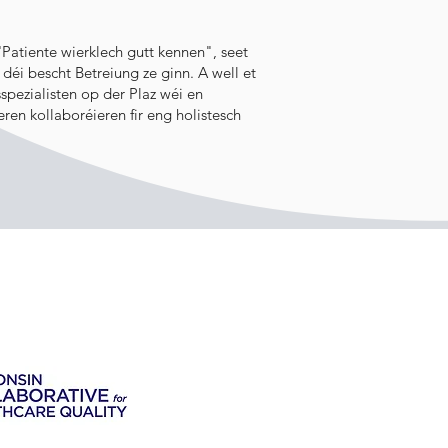
'Patiente wierklech gutt kennen", seet
n déi bescht Betreiung ze ginn. A well et
spezialisten op der Plaz wéi en
en kollaboréieren fir eng holistesch