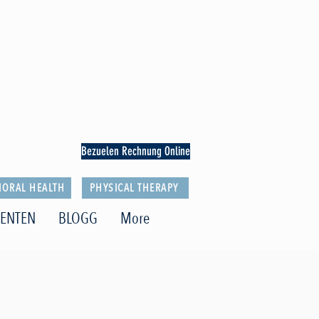
Bezuelen Rechnung Online
IORAL HEALTH
PHYSICAL THERAPY
ENTEN
BLOGG
More