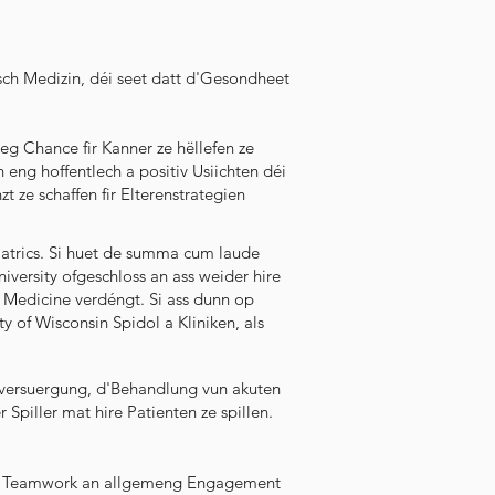
esch Medizin, déi seet datt d'Gesondheet
eg Chance fir Kanner ze hëllefen ze
 eng hoffentlech a positiv Usiichten déi
t ze schaffen fir Elterenstrategien
trics. Si huet de summa cum laude
versity ofgeschloss an ass weider hire
 Medicine verdéngt. Si ass dunn op
y of Wisconsin Spidol a Kliniken, als
sversuergung, d'Behandlung vun akuten
Spiller mat hire Patienten ze spillen.
em Teamwork an allgemeng Engagement