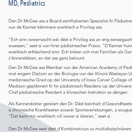
MD, Pediatrics
Den Dr McGee ass e Board-zertifizéierten Spezialist fir Pädiatr
vun de Kanner këmmere wierklech e Privileg ass.
"Ech sinn iwwerrascht wéi dëst e Privileg ass an eng eenzegaart
wuessen," seet si vun hirer pädiatrescher Praxis. "D'Kanner hunn
wierklech erfrëschend sinn. Ech kréien och mat Famillen als Ganz
z'ënnerstëtzen, an dat ass ganz belount.
Den Dr McGee ass Member vun der American Academy of Pedia
mat engem Diplom an der Biologie vun der Illinois Wesleyan Uni
medizinesche Grad op der University of Iowa Carver College of
Madison geplënnert fir hir pädiatresch Residenz op der Universit
Chef pädiatresche Resident a klineschen Instruktor ze déngen.
Als Kannerdokter geréiert den Dr. Dëst beinhalt d'Gesondheet
a chronesche Krankheeten souwéi Sportsverletzungen, a souguer 
"Dat kann mir wierklech vill iwwer si léieren," seet si.
Den Dr McGee seet datt d'Kombinatioun vu multidisziplinär