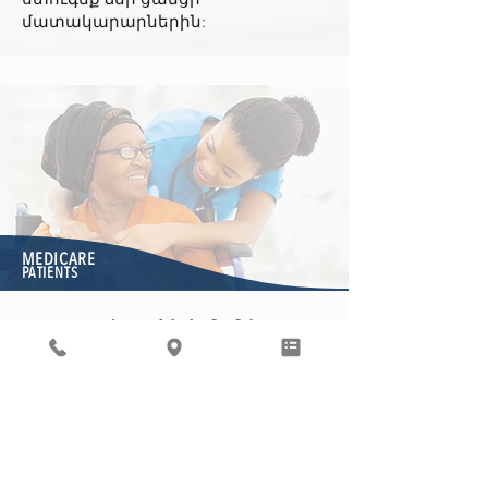
մատակարարներին:
MEDICARE
PATIENTS
Medicare հիվանդներ
Մենք ուրախ ենք, որ հնարավորություն
ունենք ապահովելու Medicare- ի
հիվանդների խնամքը: Ինչպես գիտեք,
Medicare- ը կառավարության կողմից
կառավարվող ծրագիր է, որը
նախատեսված է ապահովելու
կարիքավոր մարդկանց