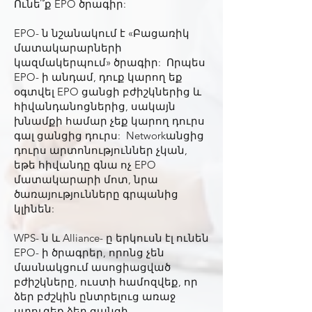
Ունե՞ք EPO ծրագիր:
EPO- ն նշանակում է «Բացառիկ
մատակարարների
կազմակերպում» ծրագիր: Որպես
EPO- ի անդամ, դուք կարող եք
օգտվել EPO ցանցի բժիշկներից և
հիվանդանոցներից, սակայն
խնամքի համար չեք կարող դուրս
գալ ցանցից դուրս: Networkանցից
դուրս արտոնություններ չկան,
եթե հիվանդը գնա ոչ EPO
մատակարարի մոտ, նրա
ծառայությունները գրպանից
կլինեն:
WPS- ն և Alliance- ը երկուսն էլ ունեն
EPO- ի ծրագրեր, որոնց չեն
մասնակցում ասոցիացված
բժիշկները, ուստի համոզվեք, որ
ձեր բժշկին ընտրելուց առաջ
ստուգեք ձեր ցանցի