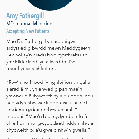
Amy Fothergill
MD, Internal Medicine
Accepting New Patients
Mae Dr. Fothergill yn arbenigwr
ardystiedig bwrdd mewn Meddygaeth
Fewnol sy'n credu bod cyfathrebu ac
ymddiriedaeth yn allweddol i'w
pherthynas â chleifion.
“Rwy’n hoffi bod fy nghleifion yn gallu
siarad â mi, yn enwedig pan mae’n
ymwneud â rhywbeth sy’n eu poeni neu
nad ydyn nhw wedi bod eisiau siarad
amdano gydag unrhyw un arall,”
meddai. “Mae'n braf cydymdeimlo â
chleifion, rhoi gwybodaeth iddyn nhw a
chydweithio, a'u gweld nhw'n gwella.”