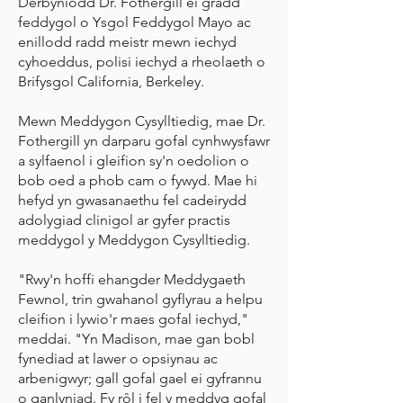
Derbyniodd Dr. Fothergill ei gradd
feddygol o Ysgol Feddygol Mayo ac
enillodd radd meistr mewn iechyd
cyhoeddus, polisi iechyd a rheolaeth o
Brifysgol California, Berkeley.
Mewn Meddygon Cysylltiedig, mae Dr.
Fothergill yn darparu gofal cynhwysfawr
a sylfaenol i gleifion sy'n oedolion o
bob oed a phob cam o fywyd. Mae hi
hefyd yn gwasanaethu fel cadeirydd
adolygiad clinigol ar gyfer practis
meddygol y Meddygon Cysylltiedig.
"Rwy'n hoffi ehangder Meddygaeth
Fewnol, trin gwahanol gyflyrau a helpu
cleifion i lywio'r maes gofal iechyd,"
meddai. "Yn Madison, mae gan bobl
fynediad at lawer o opsiynau ac
arbenigwyr; gall gofal gael ei gyfrannu
o ganlyniad. Fy rôl i fel y meddyg gofal