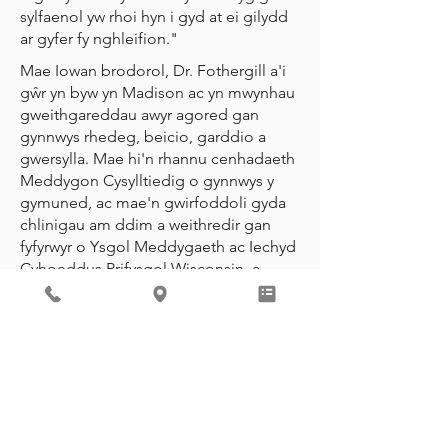
sylfaenol yw rhoi hyn i gyd at ei gilydd
ar gyfer fy nghleifion."
Mae Iowan brodorol, Dr. Fothergill a'i
gŵr yn byw yn Madison ac yn mwynhau
gweithgareddau awyr agored gan
gynnwys rhedeg, beicio, garddio a
gwersylla. Mae hi'n rhannu cenhadaeth
Meddygon Cysylltiedig o gynnwys y
gymuned, ac mae'n gwirfoddoli gyda
chlinigau am ddim a weithredir gan
fyfyrwyr o Ysgol Meddygaeth ac Iechyd
Cyhoeddus Prifysgol Wisconsin, a
chyda Chlymblaid yr Henoed De
Madison.
"Fy hoff agwedd ar fod yn feddyg yw'r
perthnasoedd gyda'm cleifion, ac rwy'n
hoffi'r ymreolaeth sydd gennym mewn
Meddygon Cysylltiedig i lunio gofal ar
eu cyfer mewn gwirionedd," meddai.