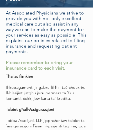
At Associated Physicians we strive to
provide you with not only excellent
medical care but also assist in any
way we can to make the payment for
your services as easy as possible. This
explains our policies related to filing
insurance and requesting patient
payments.
Please remember to bring your
insurance card to each visit.
Tħallas flimkien
Il-kopagamenti jinġabru fil-ħin taċ-check-in.
Il-ħlasijiet jistgħu jsiru permezz ta 'flus
kontanti, ċekk, jew karta ta' kreditu.
Talbiet għall-Assigurazzjoni
Tobba Assoċjati, LLP jippreżentaw talbiet ta
’assigurazzjoni f’isem il-pazjenti tagħna, iżda