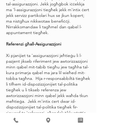
tal-assigurazzjoni. Jekk jogħġbok iċċekkja
ma 'l-assigurazzjoni tiegħek jekk m'intix ċert
jekk servizz partikolari hux se jkun kopert;
ma nistgħux nikkwotaw benefiċċji.
Nirrakkomandaw li tagħmel dan qabel l-
appuntament tiegħek.
Referenzi għall-Assigurazzjoni
Xi pjanijiet ta 'assigurazzjoni jeħtieġu li l-
pazjent jikseb riferiment jew awtorizzazzjoni
minn qabel mit-tabib tiegħu jew tagħha tal-
kura primarja qabel ma jara lil wieħed mit-
tobba tagħna. Hija r-responsabbiltà tiegħek
li tifhem id-dispożizzjonijiet tal-politika
tiegħek u li tikseb referenza jew
awtorizzazzjoni minn qabel jekk waħda tkun
meħtieġa. Jekk m'intix ċert dwar id-
dispożizzjonijiet tal-politika tiegħek fir-
rigward ta 'referenzi, għandek tikkuntattja
lid-dipartiment tas-servizz tal-konsumatur
tal-kumpanija tal-assigurazzjoni tiegħek.