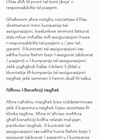
l-ħlas sħiħ fil-pront tal-kont jibqa’ r-
responsabbiltà tal-pazjent.
Għalkemm aħna nistgħu naċċettaw il-ħlas
direttament minn kumpanija tal-
assigurazzjoni, kwalunkwe ammont fatturat
iżda mhux imħallas mill-assigurazzjoni huwa
r-responsabbiltà tal-pazjent u / jew tal-
garanti. Il-kuntratti tal-assigurazzjoni tas-
saħħa huma ftehim bejn l-assigurat (abbonat
/ pazjent) u l-kumpanija tal-assigurazzjoni.
Jekk jogħġbok ħallas il-bilanċ li jifdal u
kkuntattja lill-kumpanija tal-assigurazzjoni
tiegħek jekk temmen li hemm żball fit-talba.
Nifhmu l-Benefiċċji tiegħek
Aħna naħdmu miegħek biex niddeterminaw
jekk il-kopertura tiegħek hijiex aċċettata fil-
klinika tagħna. Aħna m’aħniex moħħna
għall-benefiċċji kollha relatati mal-pjan
partikolari tiegħek. Il-kuntratti tal-
assigurazzjoni tas-saħħa huma ftehim bejn l-
assigurat (abbonat / pazjent) u l-kumpanija