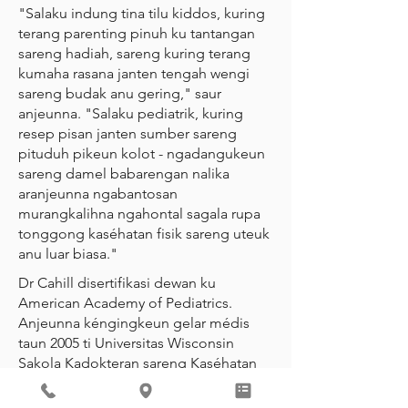
"Salaku indung tina tilu kiddos, kuring
terang parenting pinuh ku tantangan
sareng hadiah, sareng kuring terang
kumaha rasana janten tengah wengi
sareng budak anu gering," saur
anjeunna. "Salaku pediatrik, kuring
resep pisan janten sumber sareng
pituduh pikeun kolot - ngadangukeun
sareng damel babarengan nalika
aranjeunna ngabantosan
murangkalihna ngahontal sagala rupa
tonggong kaséhatan fisik sareng uteuk
anu luar biasa."
Dr Cahill disertifikasi dewan ku
American Academy of Pediatrics.
Anjeunna kéngingkeun gelar médis
taun 2005 ti Universitas Wisconsin
Sakola Kadokteran sareng Kaséhatan
Umum, dimana anjeunna dilélérkeun
Beasiswa Peringatan Donald Worden