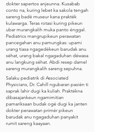
dokter sapertos anjeunna. Kusabab
conto na, kuring lebet ka sakola tengah
sareng badé museur kana prakték
kulawarga. Teras rotasi kuring pikeun
ubar murangkalih muka panto énggal.
Pediatrics mangrupikeun perawatan
pancegahan anu pamungkas: upami
urang tiasa ngagedékeun barudak anu
séhat, urang bakal ngagaduhan déwasa
anu langkung séhat. Abdi resep damel
sareng murangkalih sareng sepuhna.
Salaku pediatrik di Associated
Physicians, Dr. Cahill ngubaran pasién ti
saprak lahir dugi ka kuliah. Praktékna
dibasajankeun ngamimitian
pamariksaan budak ogé dugi ka janten
dokter perawatan primér pikeun
barudak anu ngagaduhan panyakit
rumit sareng kaayaan.