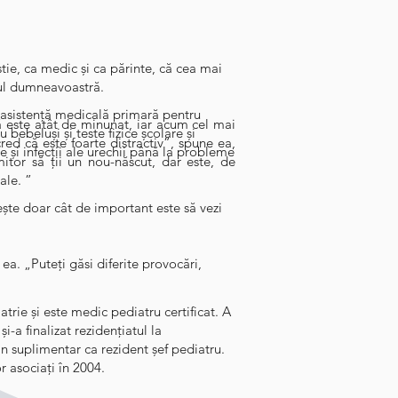
tie, ca medic și ca părinte, că cea mai
lul dumneavoastră.
 asistență medicală primară pentru
 este atât de minunat, iar acum cel mai
 bebeluși și teste fizice școlare și
red că este foarte distractiv”, spune ea,
e și infecții ale urechii până la probleme
itor să ții un nou-născut, dar este, de
ale. ”
ește doar cât de important este să vezi
e ea. „Puteți găsi diferite provocări,
ie și este medic pediatru certificat. A
i-a finalizat rezidențiatul la
n suplimentar ca rezident șef pediatru.
r asociați în 2004.