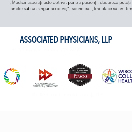
„Medicii asociați este potrivit pentru pacienți, deoarece puteți
familie sub un singur acoperiș”, spune ea. „Îmi place să am timp 
ASSOCIATED PHYSICIANS, LLP
4410 Regent St. Madison, WI 53705
© 2023 de către medici asociați, LLP