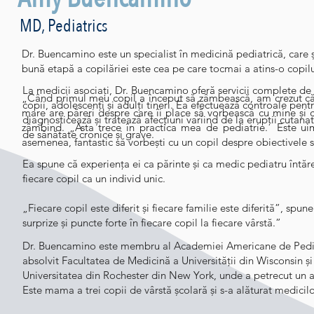
MD, Pediatrics
Dr. Buencamino este un specialist în medicină pediatrică, care ș
bună etapă a copilăriei este cea pe care tocmai a atins-o copi
La medicii asociați, Dr. Buencamino oferă servicii complete de
„Când primul meu copil a început să zâmbească, am crezut că
copii, adolescenți și adulți tineri. Ea efectuează controale pentru
mare are păreri despre care îi place să vorbească cu mine și c
diagnosticează și tratează afecțiuni variind de la erupții cutanat
zâmbind. „Asta trece în practica mea de pediatrie. Este uim
de sănătate cronice și grave.
asemenea, fantastic să vorbești cu un copil despre obiectivele s
Ea spune că experiența ei ca părinte și ca medic pediatru întăr
fiecare copil ca un individ unic.
„Fiecare copil este diferit și fiecare familie este diferită”, spun
surprize și puncte forte în fiecare copil la fiecare vârstă.”
Dr. Buencamino este membru al Academiei Americane de Pediatr
absolvit Facultatea de Medicină a Universității din Wisconsin și ș
Universitatea din Rochester din New York, unde a petrecut un a
Este mama a trei copii de vârstă școlară și s-a alăturat medicilo