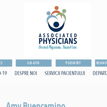
CS
OB-GYN
PODIATRY
BEHAV
-19
DESPRE NOI
SERVICII PACIENTULUI
DEPAR
Amy Buencamino