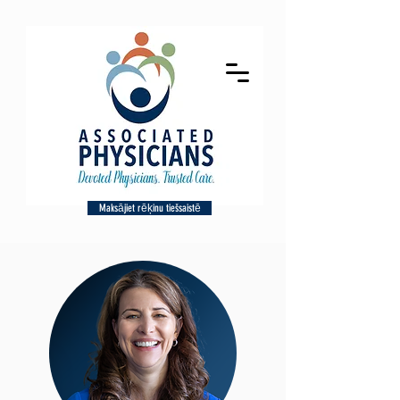
Maksājiet rēķinu tiešsaistē