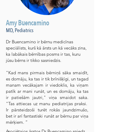
Amy Buencamino
MD, Pediatrics
Dr Buencamino ir bērnu medicīnas
speciālists, kurš kā ārsts un kā vecāks zina,
ka labākais bērnības posms ir tas, kuru
jūsu bērns ir tikko sasniedzis.
"Kad mans pirmais bērniņš sāka smaidīt,
es domāju, ka tas ir tik brīnišķīgi, un tagad
manam vecākajam ir viedoklis, ka viņam
patīk ar mani runāt, un es domāju, ka tas
ir patiešām jautri," viņa smaidot saka.
"Tas attiecas uz manu pediatrijas praksi.
Ir pārsteidzoši turēt rokās jaundzimušo,
bet ir arī fantastiski runāt ar bērnu par viņa
mērķiem. ”
Asociētajos ārstos Dr Buencamino sniedz