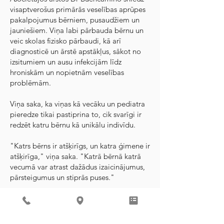
visaptverošus primārās veselības aprūpes
pakalpojumus bērniem, pusaudžiem un
jauniešiem. Viņa labi pārbauda bērnu un
veic skolas fizisko pārbaudi, kā arī
diagnosticē un ārstē apstākļus, sākot no
izsitumiem un ausu infekcijām līdz
hroniskām un nopietnām veselības
problēmām.
Viņa saka, ka viņas kā vecāku un pediatra
pieredze tikai pastiprina to, cik svarīgi ir
redzēt katru bērnu kā unikālu indivīdu.
"Katrs bērns ir atšķirīgs, un katra ģimene ir
atšķirīga," viņa saka. "Katrā bērnā katrā
vecumā var atrast dažādus izaicinājumus,
pārsteigumus un stiprās puses."
Dr Buencamino ir Amerikas Pediatrijas
akadēmijas līdzstrādnieks un ir sertificēts
pediatrs. Viņa absolvēja Viskonsinas