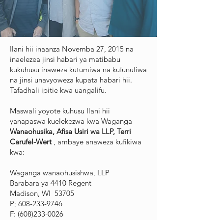
Ilani hii inaanza Novemba 27, 2015 na
inaelezea jinsi habari ya matibabu
kukuhusu inaweza kutumiwa na kufunuliwa
na jinsi unavyoweza kupata habari hii.
Tafadhali ipitie kwa uangalifu.
Maswali yoyote kuhusu Ilani hii
yanapaswa kuelekezwa kwa Waganga
Wanaohusika, Afisa Usiri wa LLP, Terri
Carufel-Wert
, ambaye anaweza kufikiwa
kwa:
Waganga wanaohusishwa, LLP
Barabara ya 4410 Regent
Madison, WI 53705
P;
608-233-9746
F:
(608)233-0026