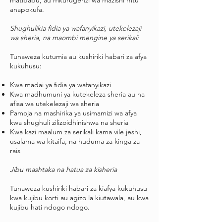
matibabu, au mkurugenzi wa mazishi mtu
anapokufa.
Shughulikia fidia ya wafanyikazi, utekelezaji
wa sheria, na maombi mengine ya serikali
Tunaweza kutumia au kushiriki habari za afya
kukuhusu:
Kwa madai ya fidia ya wafanyikazi
Kwa madhumuni ya kutekeleza sheria au na
afisa wa utekelezaji wa sheria
Pamoja na mashirika ya usimamizi wa afya
kwa shughuli zilizoidhinishwa na sheria
Kwa kazi maalum za serikali kama vile jeshi,
usalama wa kitaifa, na huduma za kinga za
rais
Jibu mashtaka na hatua za kisheria
Tunaweza kushiriki habari za kiafya kukuhusu
kwa kujibu korti au agizo la kiutawala, au kwa
kujibu hati ndogo ndogo.