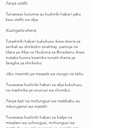
Fanya utafiti
Tunaweza kutumia au kushiriki habari yako
kwa utafiti wa afya.
Kuzingatia sheria
Tutashiriki habari kukuhusu ikiwa sheria za
serikali au shirikisho zinahitaji, pamoja na
Idara ya Afya na Huduma za Binadamu ikiwa
inataka kuona kwamba tunatii sheria ya
faragha ya shirikisho.
Jibu maombi ya msaada wa viungo na tishu
Tunaweza kushiriki habari za afya kukuhusu
na mashirika ya ununuzi wa chombo.
Fanya kazi na mchunguzi wa matibabu au
mkurugenzi wa mazishi
Tunaweza kushiriki habari za kiafya na
mtaalam wa uchunguzi, mchunguzi wa