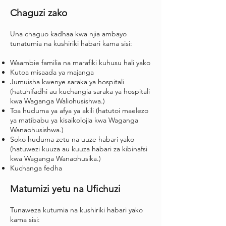
Chaguzi zako
Una chaguo kadhaa kwa njia ambayo
tunatumia na kushiriki habari kama sisi:
Waambie familia na marafiki kuhusu hali yako
Kutoa misaada ya majanga
Jumuisha kwenye saraka ya hospitali
(hatuhifadhi au kuchangia saraka ya hospitali
kwa Waganga Waliohusishwa.)
Toa huduma ya afya ya akili (hatutoi maelezo
ya matibabu ya kisaikolojia kwa Waganga
Wanaohusishwa.)
Soko huduma zetu na uuze habari yako
(hatuwezi kuuza au kuuza habari za kibinafsi
kwa Waganga Wanaohusika.)
Kuchanga fedha
Matumizi yetu na Ufichuzi
Tunaweza kutumia na kushiriki habari yako
kama sisi: