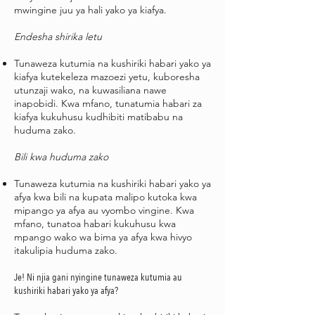
mwingine juu ya hali yako ya kiafya.
Endesha shirika letu
Tunaweza kutumia na kushiriki habari yako ya
kiafya kutekeleza mazoezi yetu, kuboresha
utunzaji wako, na kuwasiliana nawe
inapobidi. Kwa mfano, tunatumia habari za
kiafya kukuhusu kudhibiti matibabu na
huduma zako.
Bili kwa huduma zako
Tunaweza kutumia na kushiriki habari yako ya
afya kwa bili na kupata malipo kutoka kwa
mipango ya afya au vyombo vingine. Kwa
mfano, tunatoa habari kukuhusu kwa
mpango wako wa bima ya afya kwa hivyo
itakulipia huduma zako.
Je! Ni njia gani nyingine tunaweza kutumia au
kushiriki habari yako ya afya?