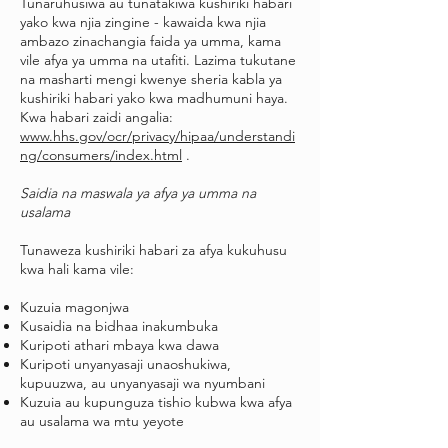
Tunaruhusiwa au tunatakiwa kushiriki habari
yako kwa njia zingine - kawaida kwa njia
ambazo zinachangia faida ya umma, kama
vile afya ya umma na utafiti. Lazima tukutane
na masharti mengi kwenye sheria kabla ya
kushiriki habari yako kwa madhumuni haya.
Kwa habari zaidi angalia:
www.hhs.gov/ocr/privacy/hipaa/understandi
ng/consumers/index.html
.
Saidia na maswala ya afya ya umma na
usalama
Tunaweza kushiriki habari za afya kukuhusu
kwa hali kama vile:
Kuzuia magonjwa
Kusaidia na bidhaa inakumbuka
Kuripoti athari mbaya kwa dawa
Kuripoti unyanyasaji unaoshukiwa,
kupuuzwa, au unyanyasaji wa nyumbani
Kuzuia au kupunguza tishio kubwa kwa afya
au usalama wa mtu yeyote