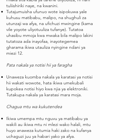
tuliishiriki naye, na kwanini.
Tutajumuisha ufunuo wote isipokuwa yale
kuhusu matibabu, malipo, na shughuli za
utunzaji wa afya, na ufichuzi mwingine (kama
vile yoyote uliyotuuliza tufanye). Tutatoa
uhasibu mmoja kwa mwaka bila malipo lakini
tutatoza ada inayofaa, inayotegemea
gharama ikiwa utauliza nyingine ndani ya
miezi 12.
Pata nakala ya notisi hii ya faragha
Unaweza kuomba nakala ya karatasi ya notisi
hii wakati wowote, hata ikiwa umekubali
kupokea notisi hiyo kwa njia ya elektroniki.
Tutakupa nakala ya karatasi mara moja.
Chagua mtu wa kukutendea
Ikiwa umempa mtu nguvu ya matibabu ya
wakili au ikiwa mtu ni mlezi wako halali, mtu
huyo anaweza kutumia haki zako na kufanya
uchaguzi juu ya habari yako ya afya.