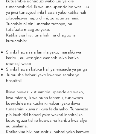
kutuambia uchaguzi wako juu ya kile
tunachoshiriki. Ikiwa una upendeleo wazi juu
ya jinsi tunavyoshiriki habari yako katika hali
zilizoelezwa hapo chini, zungumza nasi.
Tuambie ni nini unataka tufanye, na
tutafuata maagizo yako.
Katika visa hivi, una haki na chaguo la
kutuambia:
Shiriki habari na familia yako, marafiki wa
karibu, au wengine wanaohusika katika
utunzaji wako
Shiriki habari katika hali ya misaada ya janga
Jumuisha habari yako kwenye saraka ya
hospitali
Ikiwa huwezi kutuambia upendeleo wako,
kwa mfano, ikiwa huna fahamu, tunaweza
kuendelea na kushiriki habari yako ikiwa
tunaamini kuwa ni kwa faida yako. Tunaweza
pia kushiriki habari yako wakati inahitajika
kupunguza tishio kubwa na karibu kwa afya
au usalama.
Katika visa hivi hatushiriki habari yako kamwe