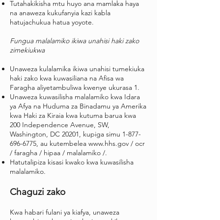
Tutahakikisha mtu huyo ana mamlaka haya
na anaweza kukufanyia kazi kabla
hatujachukua hatua yoyote.
Fungua malalamiko ikiwa unahisi haki zako
zimekiukwa
Unaweza kulalamika ikiwa unahisi tumekiuka
haki zako kwa kuwasiliana na Afisa wa
Faragha aliyetambuliwa kwenye ukurasa 1.
Unaweza kuwasilisha malalamiko kwa Idara
ya Afya na Huduma za Binadamu ya Amerika
kwa Haki za Kiraia kwa kutuma barua kwa
200 Independence Avenue, SW,
Washington, DC 20201, kupiga simu
1-877-
696-6775
, au kutembelea
www.hhs.gov
/ ocr
/ faragha / hipaa / malalamiko /.
Hatutalipiza kisasi kwako kwa kuwasilisha
malalamiko.
Chaguzi zako
Kwa habari fulani ya kiafya, unaweza