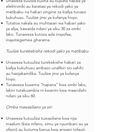
Unaweza kuuliza kuona au kupata nakala ya
elektroniki au karatasi ya rekodi yako ya
matibabu na habari zingine za kiafya tunazo
kukuhusu. Tuulize jinsi ya kufanya hivyo.
Tutatoa nakala au muhtasari wa habari yako
ya afya, kawaida ndani ya siku 30 za ombi
lako. Tunaweza kutoza ada inayofaa,
inayotegemea gharama.
Tuulize kurekebisha rekodi yako ya matibabu
Unaweza kutuuliza turekebishe habari za
kiafya kukuhusu ambazo unafikiri sio sahihi
au hazijakamilika. Tuulize jinsi ya kufanya
hivyo.
Tunaweza kusema "hapana" kwa ombi lako,
lakini tutakuambia ni kwanini kwa maandishi
ndani ya siku 60.
Omba mawasiliano ya siri
Unaweza kutuuliza tuwasiliane kwa njia
maalum (kwa mfano, simu ya nyumbani au ya
ofisini) au kutuma barua kwa anwani tofauti.