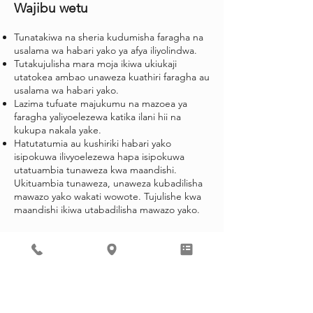
Wajibu wetu
Tunatakiwa na sheria kudumisha faragha na
usalama wa habari yako ya afya iliyolindwa.
Tutakujulisha mara moja ikiwa ukiukaji
utatokea ambao unaweza kuathiri faragha au
usalama wa habari yako.
Lazima tufuate majukumu na mazoea ya
faragha yaliyoelezewa katika ilani hii na
kukupa nakala yake.
Hatutatumia au kushiriki habari yako
isipokuwa ilivyoelezewa hapa isipokuwa
utatuambia tunaweza kwa maandishi.
Ukituambia tunaweza, unaweza kubadilisha
mawazo yako wakati wowote. Tujulishe kwa
maandishi ikiwa utabadilisha mawazo yako.
Mabadiliko ya Masharti ya Ilani
hii
Tunaweza kubadilisha masharti ya ilani hii, na
mabadiliko yatatumika kwa habari yote
tunayo kukuhusu. Ilani mpya itapatikana