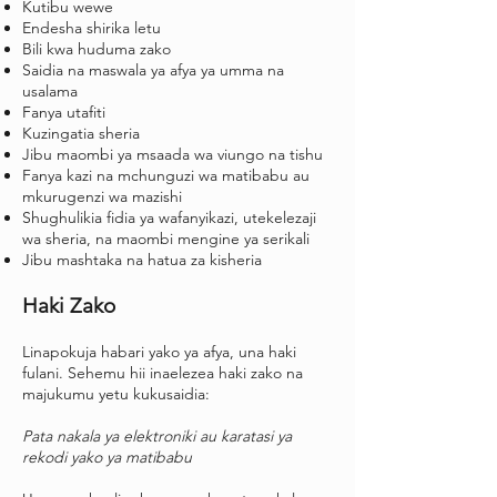
Kutibu wewe
Endesha shirika letu
Bili kwa huduma zako
Saidia na maswala ya afya ya umma na
usalama
Fanya utafiti
Kuzingatia sheria
Jibu maombi ya msaada wa viungo na tishu
Fanya kazi na mchunguzi wa matibabu au
mkurugenzi wa mazishi
Shughulikia fidia ya wafanyikazi, utekelezaji
wa sheria, na maombi mengine ya serikali
Jibu mashtaka na hatua za kisheria
Haki Zako
Linapokuja habari yako ya afya, una haki
fulani. Sehemu hii inaelezea haki zako na
majukumu yetu kukusaidia:
Pata nakala ya elektroniki au karatasi ya
rekodi yako ya matibabu