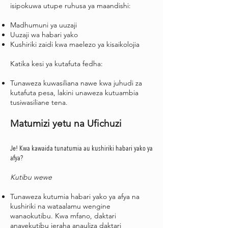
isipokuwa utupe ruhusa ya maandishi:
Madhumuni ya uuzaji
Uuzaji wa habari yako
Kushiriki zaidi kwa maelezo ya kisaikolojia
Katika kesi ya kutafuta fedha:
Tunaweza kuwasiliana nawe kwa juhudi za
kutafuta pesa, lakini unaweza kutuambia
tusiwasiliane tena.
Matumizi yetu na Ufichuzi
Je! Kwa kawaida tunatumia au kushiriki habari yako ya
afya?
Kutibu wewe
Tunaweza kutumia habari yako ya afya na
kushiriki na wataalamu wengine
wanaokutibu. Kwa mfano, daktari
anayekutibu jeraha anauliza daktari