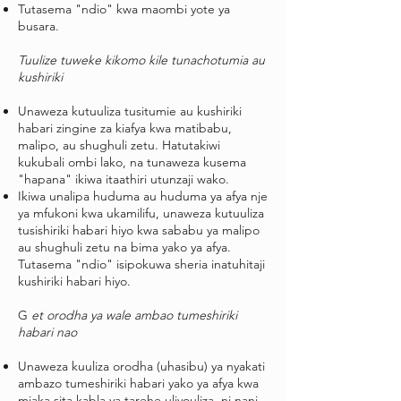
Tutasema "ndio" kwa maombi yote ya
busara.
Tuulize tuweke kikomo kile tunachotumia au
kushiriki
Unaweza kutuuliza tusitumie au kushiriki
habari zingine za kiafya kwa matibabu,
malipo, au shughuli zetu. Hatutakiwi
kukubali ombi lako, na tunaweza kusema
"hapana" ikiwa itaathiri utunzaji wako.
Ikiwa unalipa huduma au huduma ya afya nje
ya mfukoni kwa ukamilifu, unaweza kutuuliza
tusishiriki habari hiyo kwa sababu ya malipo
au shughuli zetu na bima yako ya afya.
Tutasema "ndio" isipokuwa sheria inatuhitaji
kushiriki habari hiyo.
G
et orodha ya wale ambao tumeshiriki
habari nao
Unaweza kuuliza orodha (uhasibu) ya nyakati
ambazo tumeshiriki habari yako ya afya kwa
miaka sita kabla ya tarehe uliyouliza, ni nani