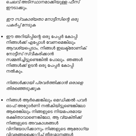
ചെലവ് അടിസ്ഥാനമാക്കിയുള്ള ഫീസ്
ഈടാക്കും.
ഈ സ്വകാര്യതാ നോട്ടീസിന്റെ ഒരു
പകർപ്പ് നേടുക
ഈ അറിയിപ്പിന്റെ ഒരു പേപ്പർ കോപ്പി
നിങ്ങൾക്ക് എപ്പോൾ വേണമെങ്കിലും
ആവശ്യപ്പെടാം, നിങ്ങൾ ഇലക്ട്രോണിക്
നോട്ടീസ് സ്വീകരിക്കാൻ
സമ്മതിച്ചിട്ടുണ്ടെങ്കിൽ പോലും. ഞങ്ങൾ
നിങ്ങൾക്ക് ഉടൻ ഒരു പേപ്പർ കോപ്പി
നൽകും.
നിങ്ങൾക്കായി പ്രവർത്തിക്കാൻ ഒരാളെ
തിരഞ്ഞെടുക്കുക
നിങ്ങൾ ആർക്കെങ്കിലും മെഡിക്കൽ പവർ
ഓഫ് അറ്റോർണി നൽകിയിട്ടുണ്ടെങ്കിലോ
ആരെങ്കിലും നിങ്ങളുടെ നിയമപരമായ
രക്ഷിതാവാണെങ്കിലോ, ആ വ്യക്തിക്ക്
നിങ്ങളുടെ അവകാശങ്ങൾ
വിനിയോഗിക്കാനും നിങ്ങളുടെ ആരോഗ്യ
വിവരങ്ങളെക്കുറിച്ച് തീരുമാനങ്ങൾ