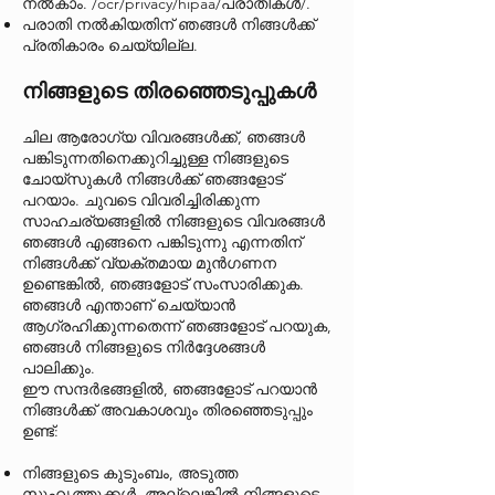
നൽകാം. /ocr/privacy/hipaa/പരാതികൾ/.
പരാതി നൽകിയതിന് ഞങ്ങൾ നിങ്ങൾക്ക്
പ്രതികാരം ചെയ്യില്ല.
നിങ്ങളുടെ തിരഞ്ഞെടുപ്പുകൾ
ചില ആരോഗ്യ വിവരങ്ങൾക്ക്, ഞങ്ങൾ
പങ്കിടുന്നതിനെക്കുറിച്ചുള്ള നിങ്ങളുടെ
ചോയ്‌സുകൾ നിങ്ങൾക്ക് ഞങ്ങളോട്
പറയാം. ചുവടെ വിവരിച്ചിരിക്കുന്ന
സാഹചര്യങ്ങളിൽ നിങ്ങളുടെ വിവരങ്ങൾ
ഞങ്ങൾ എങ്ങനെ പങ്കിടുന്നു എന്നതിന്
നിങ്ങൾക്ക് വ്യക്തമായ മുൻഗണന
ഉണ്ടെങ്കിൽ, ഞങ്ങളോട് സംസാരിക്കുക.
ഞങ്ങൾ എന്താണ് ചെയ്യാൻ
ആഗ്രഹിക്കുന്നതെന്ന് ഞങ്ങളോട് പറയുക,
ഞങ്ങൾ നിങ്ങളുടെ നിർദ്ദേശങ്ങൾ
പാലിക്കും.
ഈ സന്ദർഭങ്ങളിൽ, ഞങ്ങളോട് പറയാൻ
നിങ്ങൾക്ക് അവകാശവും തിരഞ്ഞെടുപ്പും
ഉണ്ട്:
നിങ്ങളുടെ കുടുംബം, അടുത്ത
സുഹൃത്തുക്കൾ, അല്ലെങ്കിൽ നിങ്ങളുടെ