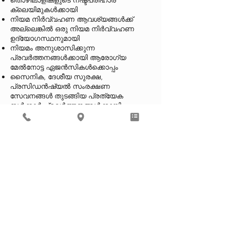
തൊഴിലാളികളുടെ നഷ്ടപരിഹാര
ക്ലെയിമുകൾക്കായി
നിയമ നിർവ്വഹണ ആവശ്യങ്ങൾക്ക്
അല്ലെങ്കിൽ ഒരു നിയമ നിർവ്വഹണ
ഉദ്യോഗസ്ഥനുമായി
നിയമം അനുശാസിക്കുന്ന
പ്രവർത്തനങ്ങൾക്കായി ആരോഗ്യ
മേൽനോട്ട ഏജൻസികൾക്കൊപ്പം
സൈനിക, ദേശീയ സുരക്ഷ,
പ്രസിഡൻഷ്യൽ സംരക്ഷണ
സേവനങ്ങൾ തുടങ്ങിയ പ്രത്യേക
സർക്കാർ പ്രവർത്തനങ്ങൾക്കായി
നിയമനടപടികളോടും നിയമ
നടപടികളോടും പ്രതികരിക്കുക
ഒരു കോടതിയിലോ അഡ്മിനിസ്ട്രേറ്റീവ്
ഉത്തരവിലോ അല്ലെങ്കിൽ ഒരു
സബ്‌പോനയോടുള്ള പ്രതികരണത്തിലോ
ഞങ്ങൾ നിങ്ങളെക്കുറിച്ചുള്ള ആരോഗ്യ
വിവരങ്ങൾ പങ്കിടാം.
ഞങ്ങളുടെ
ഉത്തരവാദിത്തങ്ങൾ