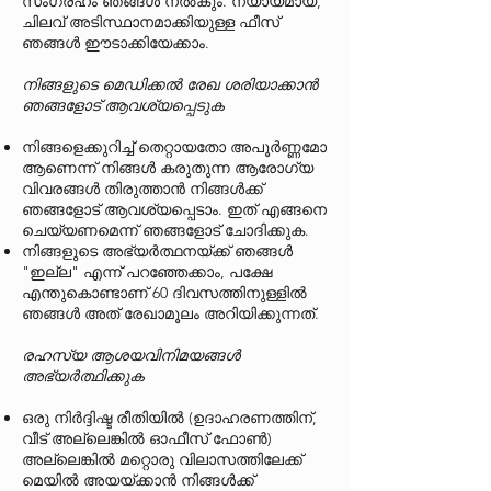
സംഗ്രഹം ഞങ്ങൾ നൽകും. ന്യായമായ,
ചിലവ് അടിസ്ഥാനമാക്കിയുള്ള ഫീസ്
ഞങ്ങൾ ഈടാക്കിയേക്കാം.
നിങ്ങളുടെ മെഡിക്കൽ രേഖ ശരിയാക്കാൻ
ഞങ്ങളോട് ആവശ്യപ്പെടുക
നിങ്ങളെക്കുറിച്ച് തെറ്റായതോ അപൂർണ്ണമോ
ആണെന്ന് നിങ്ങൾ കരുതുന്ന ആരോഗ്യ
വിവരങ്ങൾ തിരുത്താൻ നിങ്ങൾക്ക്
ഞങ്ങളോട് ആവശ്യപ്പെടാം. ഇത് എങ്ങനെ
ചെയ്യണമെന്ന് ഞങ്ങളോട് ചോദിക്കുക.
നിങ്ങളുടെ അഭ്യർത്ഥനയ്ക്ക് ഞങ്ങൾ
"ഇല്ല" എന്ന് പറഞ്ഞേക്കാം, പക്ഷേ
എന്തുകൊണ്ടാണ് 60 ദിവസത്തിനുള്ളിൽ
ഞങ്ങൾ അത് രേഖാമൂലം അറിയിക്കുന്നത്.
രഹസ്യ ആശയവിനിമയങ്ങൾ
അഭ്യർത്ഥിക്കുക
ഒരു നിർദ്ദിഷ്ട രീതിയിൽ (ഉദാഹരണത്തിന്,
വീട് അല്ലെങ്കിൽ ഓഫീസ് ഫോൺ)
അല്ലെങ്കിൽ മറ്റൊരു വിലാസത്തിലേക്ക്
മെയിൽ അയയ്ക്കാൻ നിങ്ങൾക്ക്