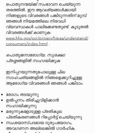
പൊതുനന്മയ്ക്ക് സംഭാവന ചെയ്യുന്ന
തരത്തിൽ. ഈ ആവശ്യങ്ങൾക്കായി
നിങ്ങളുടെ വിവരങ്ങൾ പങ്കിടുന്നതിന് മുമ്പ്
ഞങ്ങൾ നിയമത്തിലെ നിരവധി
വ്യവസ്ഥകൾ പാലിക്കേണ്ടതുണ്ട്. കൂടുതൽ
വിവരങ്ങൾക്ക് കാണുക:
www.hhs.gov/ocr/privacy/hipaa/understand/
consumers/index.html
.
പൊതുജനാരോഗ്യ, സുരക്ഷാ
പ്രശ്നങ്ങളിൽ സഹായിക്കുക
ഇനിപ്പറയുന്നതുപോലുള്ള ചില
സാഹചര്യങ്ങളിൽ നിങ്ങളെക്കുറിച്ചുള്ള
ആരോഗ്യ വിവരങ്ങൾ ഞങ്ങൾ പങ്കിടാം:
രോഗം തടയുന്നു
ഉൽപ്പന്നം തിരിച്ചുവിളിക്കാൻ
സഹായിക്കുന്നു
മരുന്നുകളോടുള്ള പ്രതികൂല
പ്രതികരണങ്ങൾ റിപ്പോർട്ട് ചെയ്യുന്നു
സംശയാസ്പദമായ ദുരുപയോഗം,
അവഗണന അല്ലെങ്കിൽ ഗാർഹിക