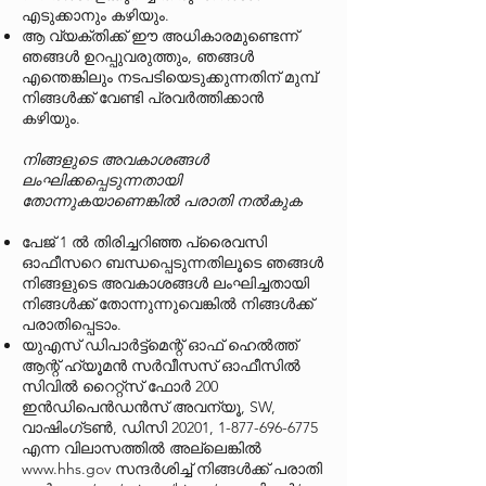
എടുക്കാനും കഴിയും.
ആ വ്യക്തിക്ക് ഈ അധികാരമുണ്ടെന്ന്
ഞങ്ങൾ ഉറപ്പുവരുത്തും, ഞങ്ങൾ
എന്തെങ്കിലും നടപടിയെടുക്കുന്നതിന് മുമ്പ്
നിങ്ങൾക്ക് വേണ്ടി പ്രവർത്തിക്കാൻ
കഴിയും.
നിങ്ങളുടെ അവകാശങ്ങൾ
ലംഘിക്കപ്പെടുന്നതായി
തോന്നുകയാണെങ്കിൽ പരാതി നൽകുക
പേജ് 1 ൽ തിരിച്ചറിഞ്ഞ പ്രൈവസി
ഓഫീസറെ ബന്ധപ്പെടുന്നതിലൂടെ ഞങ്ങൾ
നിങ്ങളുടെ അവകാശങ്ങൾ ലംഘിച്ചതായി
നിങ്ങൾക്ക് തോന്നുന്നുവെങ്കിൽ നിങ്ങൾക്ക്
പരാതിപ്പെടാം.
യുഎസ് ഡിപാർട്ട്മെന്റ് ഓഫ് ഹെൽത്ത്
ആന്റ് ഹ്യൂമൻ സർവീസസ് ഓഫീസിൽ
സിവിൽ റൈറ്റ്സ് ഫോർ 200
ഇൻഡിപെൻഡൻസ് അവന്യൂ, SW,
വാഷിംഗ്ടൺ, ഡിസി 20201,
1-877-696-6775
എന്ന വിലാസത്തിൽ അല്ലെങ്കിൽ
www.hhs.gov
സന്ദർശിച്ച് നിങ്ങൾക്ക് പരാതി