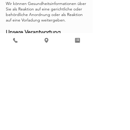
Wir können Gesundheitsinformationen über
Sie als Reaktion auf eine gerichtliche oder
behördliche Anordnung oder als Reaktion
auf eine Vorladung weitergeben.
Unsere Verantwortung
Wir sind gesetzlich verpflichtet, die
Privatsphäre und Sicherheit Ihrer
geschützten Gesundheitsdaten zu wahren.
Wir werden Sie umgehend informieren,
wenn eine Verletzung auftritt, die den
Datenschutz oder die Sicherheit Ihrer Daten
beeinträchtigt haben könnte.
Wir müssen die in dieser Mitteilung
beschriebenen Pflichten und
Datenschutzpraktiken befolgen und Ihnen
eine Kopie davon aushändigen.
Wir werden Ihre Informationen nicht anders
als hier beschrieben verwenden oder
weitergeben, es sei denn, Sie teilen uns
dies schriftlich mit. Wenn Sie uns dies
mitteilen, können Sie Ihre Meinung