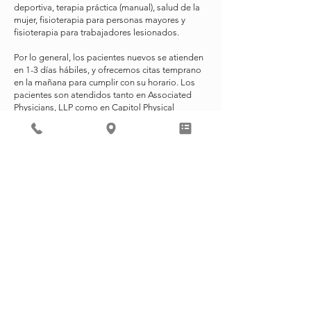
deportiva, terapia práctica (manual), salud de la
mujer, fisioterapia para personas mayores y
fisioterapia para trabajadores lesionados.
Por lo general, los pacientes nuevos se atienden
en 1-3 días hábiles, y ofrecemos citas temprano
en la mañana para cumplir con su horario. Los
pacientes son atendidos tanto en Associated
Physicians, LLP como en Capitol Physical
Therapy.
Para programar una cita para fisioterapia en
Associated Physicians, LLP, llámenos al
608-442-
7772
.
Si ya ha sido programado,
haga clic aquí
para
completar el formulario de admisión necesario
para preparar su cita.
Para obtener más información sobre nuestro
socio de fisioterapia, visite Capitol Physical
Therapy en
capitolphysicaltherapy.com
.