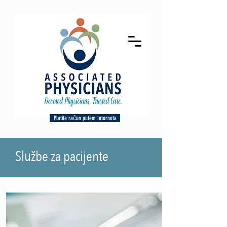
Platite račun putem Interneta
Službe za pacijente