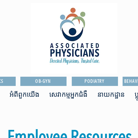
CS
OB-GYN
PODIATRY
BEHAV
អំពី​ពួក​យើង
សេវាកម្មអ្នកជំងឺ
នាយកដ្ឋាន
ប
Employee Resources