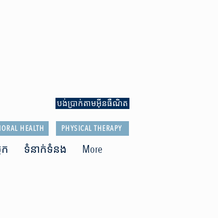
បង់ប្រាក់តាមអ៊ីនធឺណិត
IORAL HEALTH
PHYSICAL THERAPY
្លុក
ទំនាក់ទំនង
More