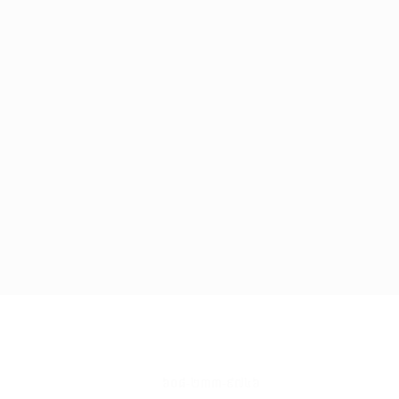
៦០៨-២៣៣-៩៧៤៦