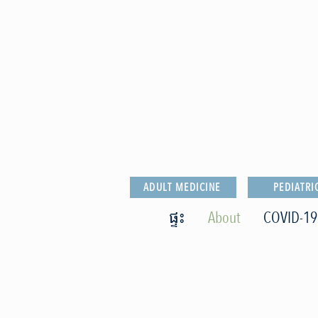
ADULT MEDICINE
PEDIATRI
ផ្ទះ
About
COVID​-19