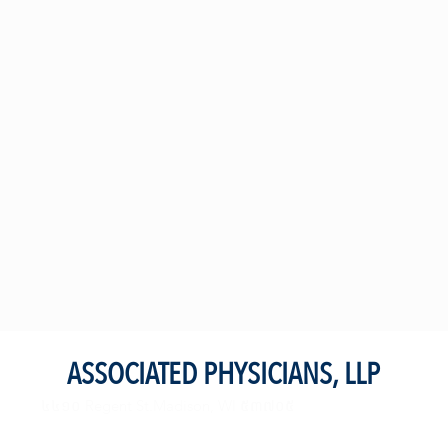
ASSOCIATED PHYSICIANS, LLP
៤៤១០ Regent St.Madison, WI ៥៣៧០៥