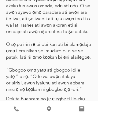
akọkọ fun awọn ọmọde, ọdọ ati ọdọ. O ṣe
awọn ayewo ọmọ daradara ati awọn ara
ile-iwe, ati ṣe iwadii ati tọju awọn ipo ti o
wa lati rashes ati awọn akoran eti si
onibaje ati awọn iṣoro ilera to ṣe pataki.
O sọ pe iriri rẹ bi obi kan ati bi alamọdaju
ọmọ ilera nikan ṣe imuduro bi o ṣe ṣe
pataki lati rii ọmọ kọọkan bi ẹni alailẹgbẹ.
“Gbogbo ọmọ yatọ ati gbogbo idile
yatọ,” o sọ. “O le wa awọn italaya
oriṣiriṣi, awọn iyalẹnu ati awọn agbara
ninu ọmọ kọọkan ni gbogbo ọjọ -ori.”
Dokita Buencamino jẹ ẹlẹgbẹ ti Ile-ẹkọ
giga ti Ile-ẹkọ giga ti Amẹrika ati pe o jẹ
alamọdaju ọmọ-ọwọ ti igbimọ. O pari ile -
iwe giga ti Ile -iwe Iṣoogun ti Wisconsin
ati pari ibugbe rẹ ni University of
Rochester ni New York, nibiti o ti lo ọdun