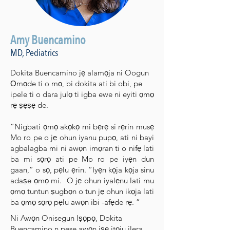
Amy Buencamino
MD, Pediatrics
Dokita Buencamino jẹ alamọja ni Oogun
Ọmọde ti o mọ, bi dokita ati bi obi, pe
ipele ti o dara julọ ti igba ewe ni eyiti ọmọ
rẹ ṣẹṣẹ de.
“Nigbati ọmọ akọkọ mi bẹrẹ si rẹrin musẹ
Mo ro pe o jẹ ohun iyanu pupọ, ati ni bayi
agbalagba mi ni awọn imọran ti o nifẹ lati
ba mi sọrọ ati pe Mo ro pe iyẹn dun
gaan,” o sọ, pẹlu ẹrin. “Iyẹn kọja kọja sinu
adaṣe ọmọ mi. O jẹ ohun iyalẹnu lati mu
ọmọ tuntun ṣugbọn o tun jẹ ohun ikọja lati
ba ọmọ sọrọ pẹlu awọn ibi -afẹde rẹ. ”
Ni Awọn Onisegun Iṣọpọ, Dokita
Buencamino n pese awọn iṣẹ itọju ilera