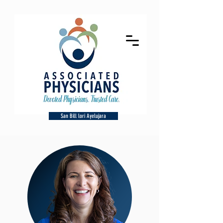
San Bill lori Ayelujara